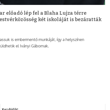
előadó lép fel a Blaha Lujza térre
stvérközösség két iskoláját is bezáratták
gassuk is embermentő munkáját, így a helyszínen
üldhetik el Iványi Gábornak.
Kezdődik!