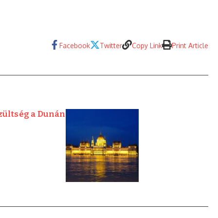
Facebook
Twitter
Copy Link
Print Article
zültség a Dunán