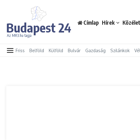
Ugrás a tartalomhoz
Címlap
Hírek
Közéle
Budapest 24
Az MR3.hu tagja
Friss
Belföld
Külföld
Bulvár
Gazdaság
Szilánkok
Vé