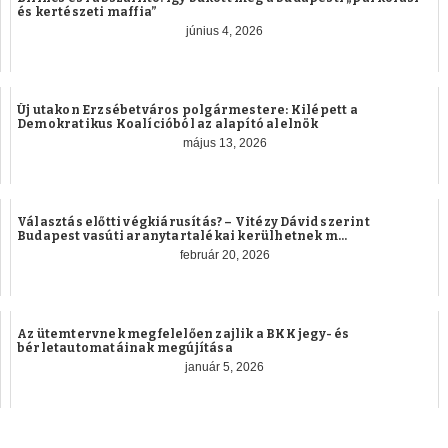
és kertészeti maffia”
június 4, 2026
Új utakon Erzsébetváros polgármestere: Kilépett a
Demokratikus Koalícióból az alapító alelnök
május 13, 2026
Választás előtti végkiárusítás? – Vitézy Dávid szerint
Budapest vasúti aranytartalékai kerülhetnek m...
február 20, 2026
Az ütemtervnek megfelelően zajlik a BKK jegy- és
bérletautomatáinak megújítása
január 5, 2026