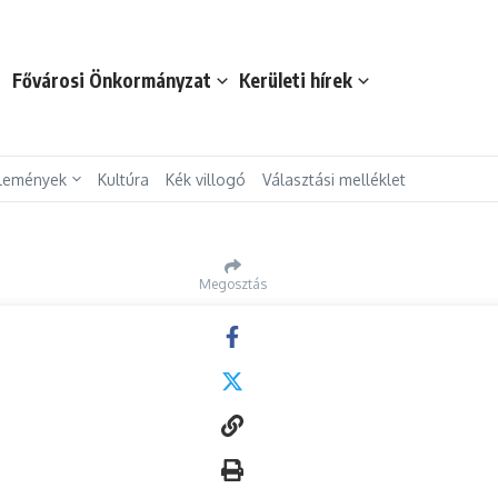
t
Fővárosi Önkormányzat
Kerületi hírek
lemények
Kultúra
Kék villogó
Választási melléklet
Megosztás