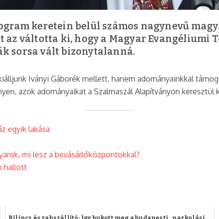
gram keretein belül számos nagynevű magyar 
az váltotta ki, hogy a Magyar Evangéliumi Te
ák sorsa vált bizonytalanná.
 kiálljunk Iványi Gáborék mellett, hanem adományainkkal támo
yen, azok adományaikat a Szalmaszál Alapítványon keresztül k
z egyik lakása
gyarok, mi lesz a bevásárlóközpontokkal?
 hallott
Bilincs és rabszállító: Így bukott meg a budapesti „parkolási