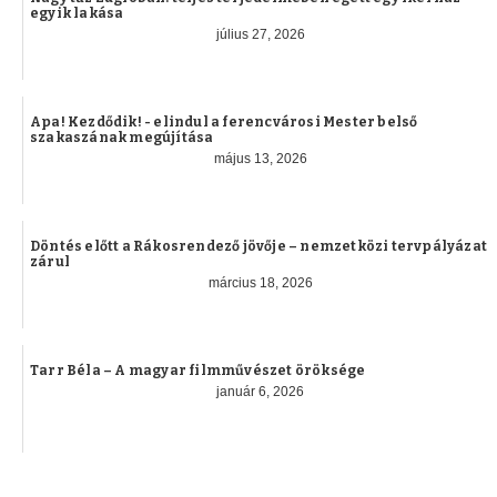
egyik lakása
július 27, 2026
Apa! Kezdődik! - elindul a ferencvárosi Mester belső
szakaszának megújítása
május 13, 2026
Döntés előtt a Rákosrendező jövője – nemzetközi tervpályázat
zárul
március 18, 2026
Tarr Béla – A magyar filmművészet öröksége
január 6, 2026