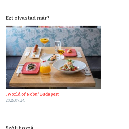
Ezt olvastad már?
„World of Nobu” Budapest
2025.09.24.
Szólj hozzá