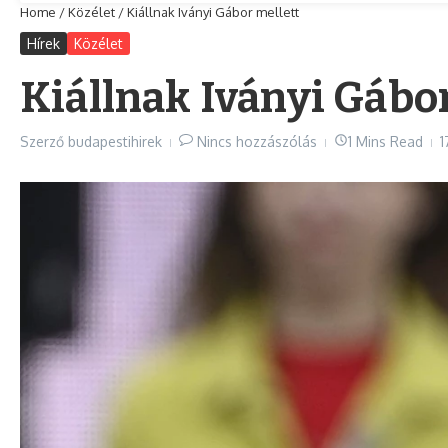
Home
/
Közélet
/
Kiállnak Iványi Gábor mellett
Hírek
Közélet
Kiállnak Iványi Gábor
Szerző
budapestihirek
Nincs hozzászólás
1 Mins Read
1