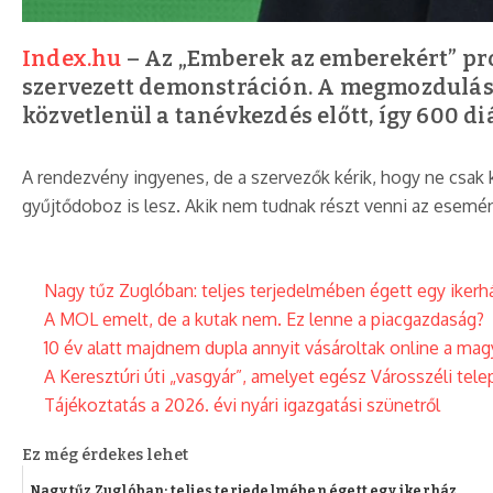
Index.hu
– Az „Emberek az emberekért” pro
szervezett demonstráción. A megmozdulást 
közvetlenül a tanévkezdés előtt, így 600 di
A rendezvény ingyenes, de a szervezők kérik, hogy ne csak
gyűjtődoboz is lesz. Akik nem tudnak részt venni az esemén
Nagy tűz Zuglóban: teljes terjedelmében égett egy ikerhá
A MOL emelt, de a kutak nem. Ez lenne a piacgazdaság?
10 év alatt majdnem dupla annyit vásároltak online a ma
A Keresztúri úti „vasgyár”, amelyet egész Városszéli telep
Tájékoztatás a 2026. évi nyári igazgatási szünetről
Ez még érdekes lehet
Nagy tűz Zuglóban: teljes terjedelmében égett egy ikerház