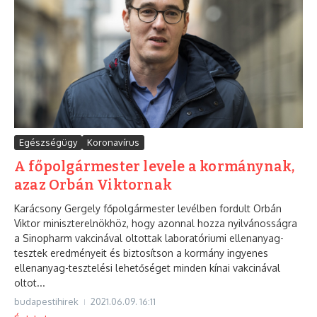
Egészségügy
Koronavírus
A főpolgármester levele a kormánynak,
azaz Orbán Viktornak
Karácsony Gergely főpolgármester levélben fordult Orbán
Viktor miniszterelnökhöz, hogy azonnal hozza nyilvánosságra
a Sinopharm vakcinával oltottak laboratóriumi ellenanyag-
tesztek eredményeit és biztosítson a kormány ingyenes
ellenanyag-tesztelési lehetőséget minden kínai vakcinával
oltot...
budapestihirek
2021.06.09.
16:11