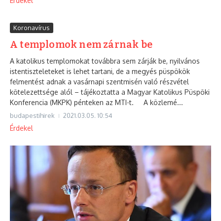
Érdekel
Koronavírus
A templomok nem zárnak be
A katolikus templomokat továbbra sem zárják be, nyilvános
istentiszteleteket is lehet tartani, de a megyés püspökök
felmentést adnak a vasárnapi szentmisén való részvétel
kötelezettsége alól – tájékoztatta a Magyar Katolikus Püspöki
Konferencia (MKPK) pénteken az MTI-t. A közlemé...
budapestihirek
2021.03.05.
10:54
Érdekel