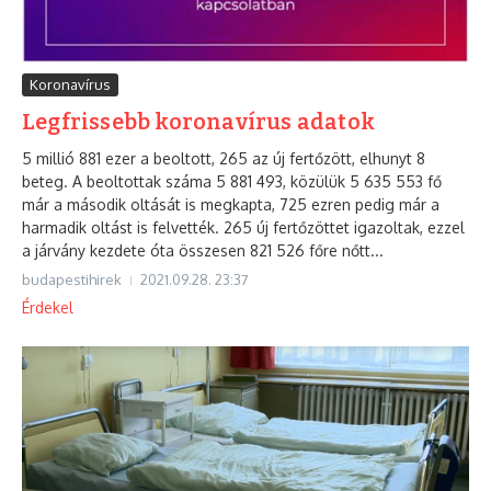
Koronavírus
Legfrissebb koronavírus adatok
5 millió 881 ezer a beoltott, 265 az új fertőzött, elhunyt 8
beteg. A beoltottak száma 5 881 493, közülük 5 635 553 fő
már a második oltását is megkapta, 725 ezren pedig már a
harmadik oltást is felvették. 265 új fertőzöttet igazoltak, ezzel
a járvány kezdete óta összesen 821 526 főre nőtt...
budapestihirek
2021.09.28.
23:37
Érdekel