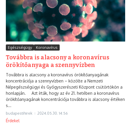
Egészségügy
Koronavírus
Továbbra is alacsony a koronavírus
örökítőanyaga a szennyvízben
Továbbra is alacsony a koronavírus örökítőanyagának
koncentrációja a szennyvízben – közölte a Nemzeti
Népegészségügyi és Gyógyszerészeti Központ csütörtökön a
honlapján. Azt írták, hogy az év 21. hetében a koronavírus
örökítőanyagának koncentrációja továbbra is alacsony értéken
s...
budapestihirek
2024.05.30.
14:56
Érdekel