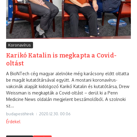
Koronavírus
Karikó Katalin is megkapta a Covid-
oltást
A BioNTech cég magyar alelnöke még karácsony előtt oltatta
be magát kutatótársával együtt. A mostani koronavírus-
vakcinák alapját kidolgozó Karikó Katalin és kutatótársa, Drew
Weissman is megkapták a Covid-oltást – derül ki a Penn
Medicine News oldalán megjelent beszámolóból. A szolnoki
sz...
budapestihirek
2020.12.30.
00:06
Érdekel