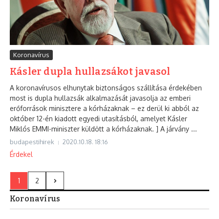
Koronavírus
Kásler dupla hullazsákot javasol
A koronavírusos elhunytak biztonságos szállítása érdekében
most is dupla hullazsák alkalmazását javasolja az emberi
erőforrások minisztere a kórházaknak – ez derül ki abból az
október 12-én kiadott egyedi utasításból, amelyet Kásler
Miklós EMMI-miniszter küldött a kórházaknak. ] A járvány ...
budapestihirek
2020.10.18.
18:16
Érdekel
1
2
Koronavírus