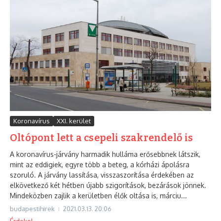
Koronavírus
XXI. kerület
Oltópont lett a csepeli szakrendelő is
A koronavírus-járvány harmadik hulláma erősebbnek látszik,
mint az eddigiek, egyre több a beteg, a kórházi ápolásra
szoruló. A járvány lassítása, visszaszorítása érdekében az
elkövetkező két hétben újabb szigorítások, bezárások jönnek.
Mindeközben zajlik a kerületben élők oltása is, márciu...
budapestihirek
2021.03.13.
20:06