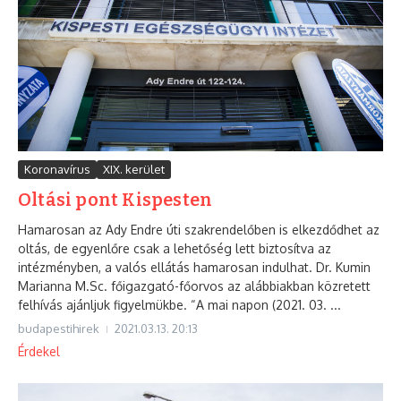
Koronavírus
XIX. kerület
Oltási pont Kispesten
Hamarosan az Ady Endre úti szakrendelőben is elkezdődhet az
oltás, de egyenlőre csak a lehetőség lett biztosítva az
intézményben, a valós ellátás hamarosan indulhat. Dr. Kumin
Marianna M.Sc. főigazgató-főorvos az alábbiakban közretett
felhívás ajánljuk figyelmükbe. “A mai napon (2021. 03. ...
budapestihirek
2021.03.13.
20:13
Érdekel