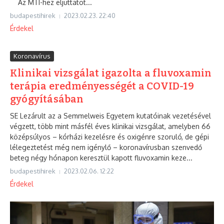
Az MTI-hez eljuttatot...
budapestihirek
2023.02.23.
22:40
Érdekel
Koronavírus
Klinikai vizsgálat igazolta a fluvoxamin
terápia eredményességét a COVID-19
gyógyításában
SE Lezárult az a Semmelweis Egyetem kutatóinak vezetésével
végzett, több mint másfél éves klinikai vizsgálat, amelyben 66
középsúlyos – kórházi kezelésre és oxigénre szoruló, de gépi
lélegeztetést még nem igénylő – koronavírusban szenvedő
beteg négy hónapon keresztül kapott fluvoxamin keze...
budapestihirek
2023.02.06.
12:22
Érdekel