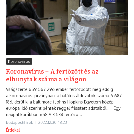
Koronavírus
Koronavírus – A fertőzött és az
elhunytak száma a világon
Világszerte 659 567 296 ember fertőződött meg eddig
a koronavírus-járványban, a halálos áldozatok száma 6 687
186, derül ki a baltimore-i Johns Hopkins Egyetem közép-
európai idő szerint péntek reggel frissített adataiból. Egy
nappal korábban 658 913 538 fertőzö...
budapestihirek
2022.12.30.
18:23
Érdekel