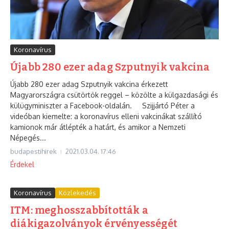
Koronavírus
Újabb 280 ezer adag Szputnyik vakcina
Újabb 280 ezer adag Szputnyik vakcina érkezett
Magyarországra csütörtök reggel – közölte a külgazdasági és
külügyminiszter a Facebook-oldalán. Szijjártó Péter a
videóban kiemelte: a koronavírus elleni vakcinákat szállító
kamionok már átlépték a határt, és amikor a Nemzeti
Népegés...
budapestihirek
2021.03.04.
17:46
Érdekel
Koronavírus
Közlekedés
ITM: meghosszabbították a
diákigazolványok érvényességét