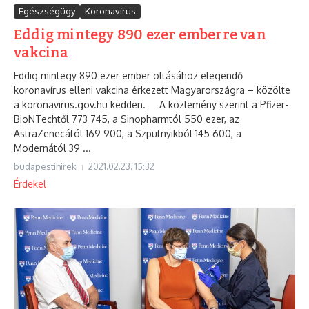
Egészségügy
Koronavírus
Eddig mintegy 890 ezer emberre van
vakcina
Eddig mintegy 890 ezer ember oltásához elegendő
koronavírus elleni vakcina érkezett Magyarországra – közölte
a koronavirus.gov.hu kedden. A közlemény szerint a Pfizer-
BioNTechtől 773 745, a Sinopharmtól 550 ezer, az
AstraZenecától 169 900, a Szputnyikból 145 600, a
Modernától 39 ...
budapestihirek
2021.02.23.
15:32
Érdekel