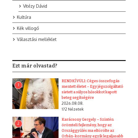
Vitézy Dávid
Kultúra
Kék villogó
Választási melléklet
Ezt már olvastad?
RENDKÍVÜLI: Céges összefogás
1
mentett életet – Egy jégszolgáltató
sietett a súlyos hősokkot kapott
beteg segítségére
2026.08.08.
172 Nézetek
Karácsony Gergely – Szintén
2
örömteli fejlemény, hogy az
Országgyűlés ma eltörölte az
Orbán-kormány egyik legaljasabb