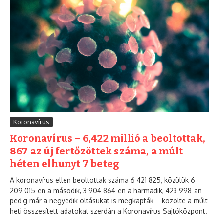
Koronavírus
Koronavírus – 6,422 millió a beoltottak,
867 az új fertőzöttek száma, a múlt
héten elhunyt 7 beteg
A koronavírus ellen beoltottak száma 6 421 825, közülük 6
209 015-en a második, 3 904 864-en a harmadik, 423 998-an
pedig már a negyedik oltásukat is megkapták – közölte a múlt
heti összesített adatokat szerdán a Koronavírus Sajtóközpont.