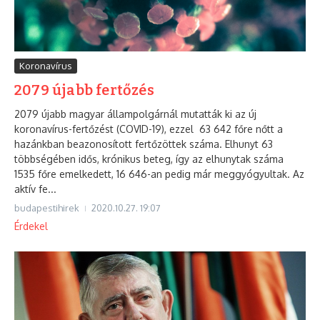
Koronavírus
2079 újabb fertőzés
2079 újabb magyar állampolgárnál mutatták ki az új
koronavírus-fertőzést (COVID-19), ezzel 63 642 főre nőtt a
hazánkban beazonosított fertőzöttek száma. Elhunyt 63
többségében idős, krónikus beteg, így az elhunytak száma
1535 főre emelkedett, 16 646-an pedig már meggyógyultak. Az
aktív fe...
budapestihirek
2020.10.27.
19:07
Érdekel