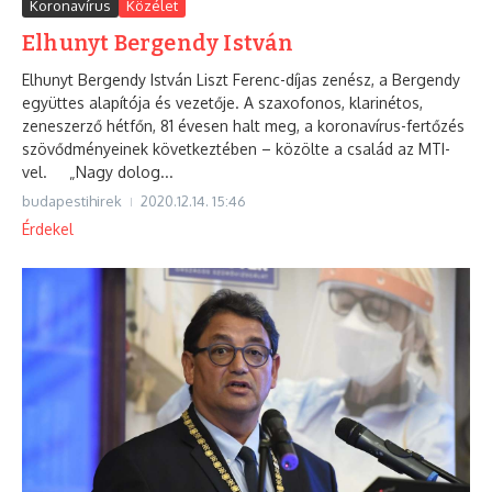
Koronavírus
Közélet
Elhunyt Bergendy István
Elhunyt Bergendy István Liszt Ferenc-díjas zenész, a Bergendy
együttes alapítója és vezetője. A szaxofonos, klarinétos,
zeneszerző hétfőn, 81 évesen halt meg, a koronavírus-fertőzés
szövődményeinek következtében – közölte a család az MTI-
vel. „Nagy dolog...
budapestihirek
2020.12.14.
15:46
Érdekel