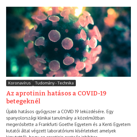
Koronavírus
Tudomány - Technika
Az aprotinin hatásos a COVID-19
betegeknél
Újabb hatásos gyógyszer a COVID 19 leküzdésére. Egy
spanyolországi klinikai tanulmány a közelmúltban
megerősítette a Frankfurti Goethe Egyetem és a Kenti Egyetem
kutatói által végzett laboratóriumi kísérleteket amelyek