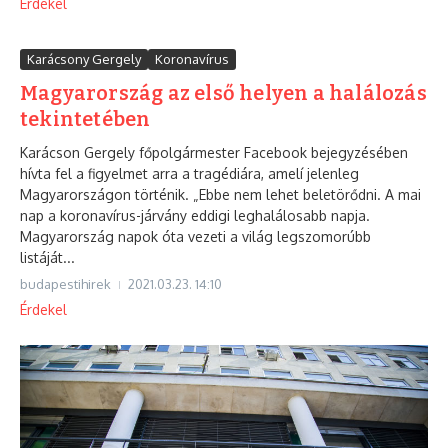
Érdekel
Karácsony Gergely
Koronavírus
Magyarország az első helyen a halálozás
tekintetében
Karácson Gergely főpolgármester Facebook bejegyzésében
hívta fel a figyelmet arra a tragédiára, amelí jelenleg
Magyarországon történik. „Ebbe nem lehet beletörődni. A mai
nap a koronavírus-járvány eddigi leghalálosabb napja.
Magyarország napok óta vezeti a világ legszomorúbb
listáját...
budapestihirek
2021.03.23.
14:10
Érdekel