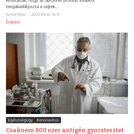
kimutatták, hogy az aprotinin proteáz inhibitor
megakadályozza a sejtek...
Arold Péter
2022.04.16.
16:12
Érdekel
Egészségügy
Koronavírus
Csaknem 800 ezer antigén gyorstesztet