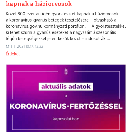
kapnak a háziorvosok
Közel 800 ezer antigén gyorstesztet kapnak a háziorvosok
a koronavírus-gyanús betegek tesztelésére – olvasható a
koronavirus.gov.hu kormányzati portálon. A gyorstesztekkel
ki lehet szűrni a gyanús eseteket a nagyszámú szezonális
légúti betegségekkel jelentkezők közül – indokolták ...
MTI
2021.10.17.
13:32
Érdekel