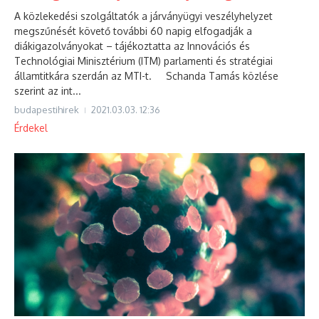
A közlekedési szolgáltatók a járványügyi veszélyhelyzet
megszűnését követő további 60 napig elfogadják a
diákigazolványokat – tájékoztatta az Innovációs és
Technológiai Minisztérium (ITM) parlamenti és stratégiai
államtitkára szerdán az MTI-t. Schanda Tamás közlése
szerint az int...
budapestihirek
2021.03.03.
12:36
Érdekel