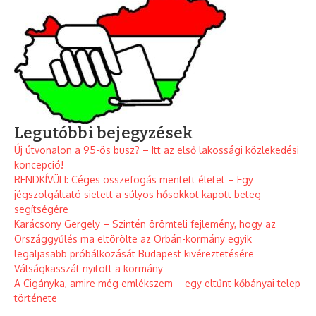
Legutóbbi bejegyzések
Új útvonalon a 95-ös busz? – Itt az első lakossági közlekedési
koncepció!
RENDKÍVÜLI: Céges összefogás mentett életet – Egy
jégszolgáltató sietett a súlyos hősokkot kapott beteg
segítségére
Karácsony Gergely – Szintén örömteli fejlemény, hogy az
Országgyűlés ma eltörölte az Orbán-kormány egyik
legaljasabb próbálkozását Budapest kivéreztetésére
Válságkasszát nyitott a kormány
A Cigányka, amire még emlékszem – egy eltűnt kőbányai telep
története