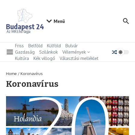
Ugrás a tartalomhoz
Menü
Budapest 24
Az MR3.hu tagja
Friss
Belföld
Külföld
Bulvár
Gazdaság
Szilánkok
Vélemények
Kultúra
Kék villogó
Választási melléklet
Home
/
Koronavírus
Koronavírus