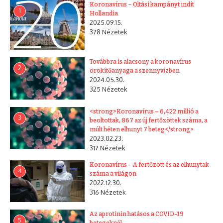
Koronavírus – Oltási kampányt indít
1
Hollandia
2025.09.15.
378 Nézetek
Továbbra is alacsony a koronavírus
2
örökítőanyaga a szennyvízben
2024.05.30.
325 Nézetek
<strong>Koronavírus – 6,422 millió a
3
beoltottak, 867 az új fertőzöttek száma, a
múlt héten elhunyt 7 beteg</strong>
2023.02.23.
317 Nézetek
Koronavírus – A fertőzött és az elhunytak
4
száma a világon
2022.12.30.
316 Nézetek
Az aprotinin hatásos a COVID-19
5