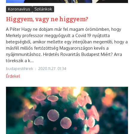
Koronavírus
Szilánkok
Higgyem, vagy ne higgyem?
A Péter Hagy ne dobjam már fel magam örömömben, hogy
Merkely professzor meggyógyult a Covid 19 nyújtotta
betegségből, amikor mellette egy interjúban megemlíti, hogy a
másfél milliós fertőzöttség Magyarországon kevés a
nyájimmunitáshoz. Hirdetés Rovarirtás Budapest Miért? Arra
törekszik a k...
budapestihirek
2020.11.27.
01:34
Érdekel