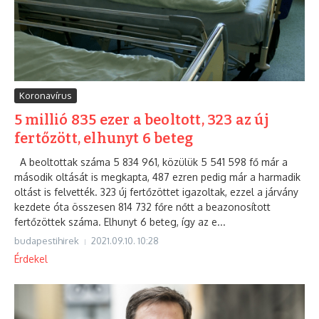
Koronavírus
5 millió 835 ezer a beoltott, 323 az új
fertőzött, elhunyt 6 beteg
A beoltottak száma 5 834 961, közülük 5 541 598 fő már a
második oltását is megkapta, 487 ezren pedig már a harmadik
oltást is felvették. 323 új fertőzöttet igazoltak, ezzel a járvány
kezdete óta összesen 814 732 főre nőtt a beazonosított
fertőzöttek száma. Elhunyt 6 beteg, így az e...
budapestihirek
2021.09.10.
10:28
Érdekel