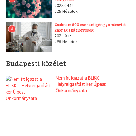
betegeknél
2022.04.16.
325 Nézetek
Csaknem 800 ezer antigén gyorstesztet
6
kapnak a háziorvosok
2021.10.17.
298 Nézetek
Budapesti közélet
Nem írt igazat a BLIKK –
Helyreigazítást kér Újpest
Önkormányzata