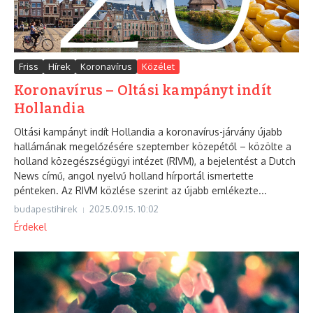
Friss
Hírek
Koronavírus
Közélet
Koronavírus – Oltási kampányt indít
Hollandia
Oltási kampányt indít Hollandia a koronavírus-járvány újabb
hallámának megelőzésére szeptember közepétől – közölte a
holland közegészségügyi intézet (RIVM), a bejelentést a Dutch
News című, angol nyelvű holland hírportál ismertette
pénteken. Az RIVM közlése szerint az újabb emlékezte...
budapestihirek
2025.09.15.
10:02
Érdekel