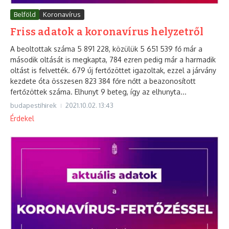
Belföld
Koronavírus
Friss adatok a koronavírus helyzetről
A beoltottak száma 5 891 228, közülük 5 651 539 fő már a
második oltását is megkapta, 784 ezren pedig már a harmadik
oltást is felvették. 679 új fertőzöttet igazoltak, ezzel a járvány
kezdete óta összesen 823 384 főre nőtt a beazonosított
fertőzöttek száma. Elhunyt 9 beteg, így az elhunyta...
budapestihirek
2021.10.02.
13:43
Érdekel