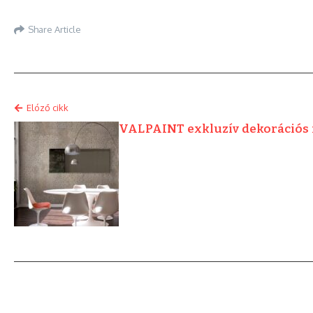
Share Article
Elóző cikk
VALPAINT exkluzív dekorációs 