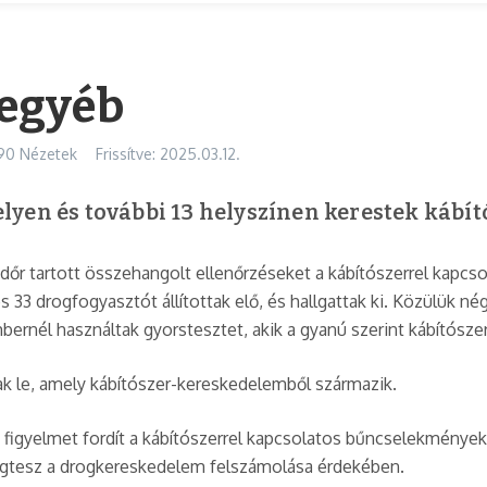
megyéb
90 Nézetek
Frissítve: 2025.03.12.
yen és további 13 helyszínen kerestek kábító
dőr tartott összehangolt ellenőrzéseket a kábítószerrel kapcs
 33 drogfogyasztót állítottak elő, és hallgattak ki. Közülük 
mbernél használtak gyorstesztet, akik a gyanú szerint kábítósze
ak le, amely kábítószer-kereskedelemből származik.
 figyelmet fordít a kábítószerrel kapcsolatos bűncselekmények
gtesz a drogkereskedelem felszámolása érdekében.