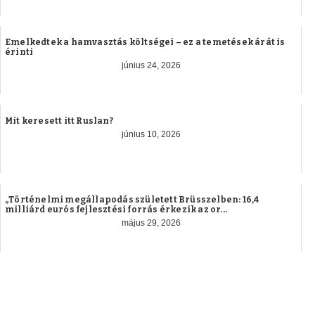
Emelkedtek a hamvasztás költségei – ez a temetések árát is
érinti
június 24, 2026
Mit keresett itt Ruslan?
június 10, 2026
„Történelmi megállapodás született Brüsszelben: 16,4
milliárd eurós fejlesztési forrás érkezik az or...
május 29, 2026