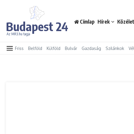
Ugrás a tartalomhoz
Címlap
Hírek
Közéle
Budapest 24
Az MR3.hu tagja
Friss
Belföld
Külföld
Bulvár
Gazdaság
Szilánkok
Vé