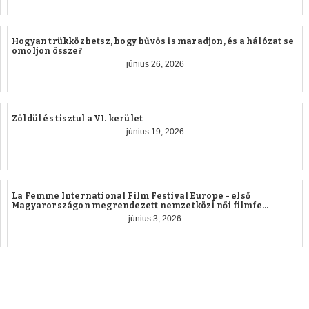
Hogyan trükközhetsz, hogy hűvös is maradjon, és a hálózat se
omoljon össze?
június 26, 2026
Zöldül és tisztul a VI. kerület
június 19, 2026
La Femme International Film Festival Europe - első
Magyarországon megrendezett nemzetközi női filmfe...
június 3, 2026