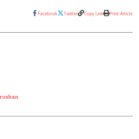
Facebook
Twitter
Copy Link
Print Article
árosban