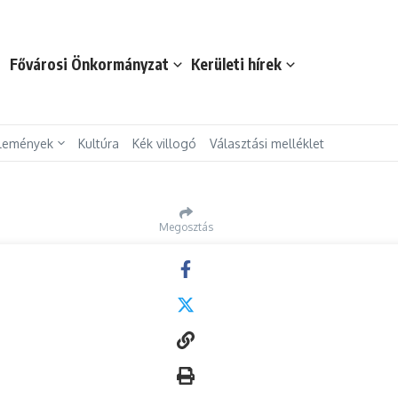
t
Fővárosi Önkormányzat
Kerületi hírek
lemények
Kultúra
Kék villogó
Választási melléklet
Megosztás