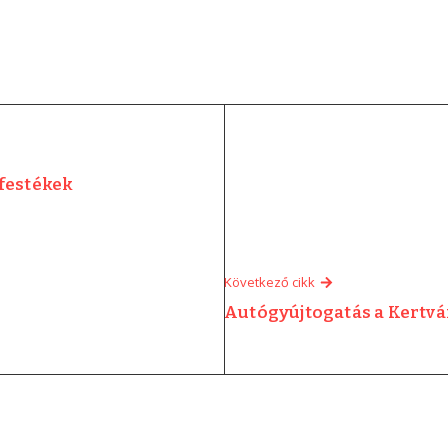
festékek
Következő cikk
Autógyújtogatás a Kertv