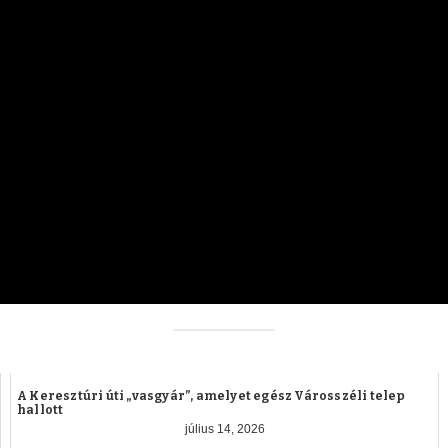
A Keresztúri úti „vasgyár”, amelyet egész Városszéli telep
hallott
július 14, 2026