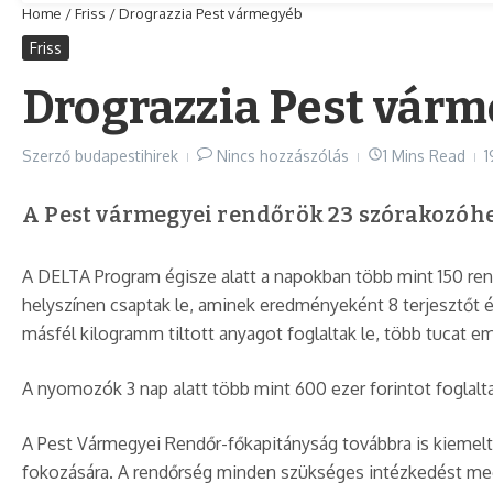
Home
/
Friss
/
Drograzzia Pest vármegyéb
Friss
Drograzzia Pest vár
Szerző
budapestihirek
Nincs hozzászólás
1 Mins Read
1
A Pest vármegyei rendőrök 23 szórakozóhel
A DELTA Program égisze alatt a napokban több mint 150 ren
helyszínen csaptak le, aminek eredményeként 8 terjesztőt és
másfél kilogramm tiltott anyagot foglaltak le, több tucat e
A nyomozók 3 nap alatt több mint 600 ezer forintot foglalt
A Pest Vármegyei Rendőr-főkapitányság továbbra is kiemelt
fokozására. A rendőrség minden szükséges intézkedést me