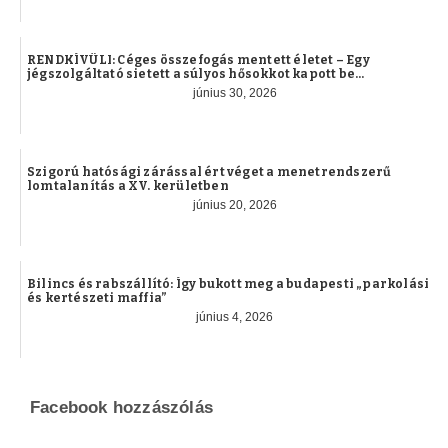
RENDKÍVÜLI: Céges összefogás mentett életet – Egy
jégszolgáltató sietett a súlyos hősokkot kapott be...
június 30, 2026
Szigorú hatósági zárással ért véget a menetrendszerű
lomtalanítás a XV. kerületben
június 20, 2026
Bilincs és rabszállító: Így bukott meg a budapesti „parkolási
és kertészeti maffia”
június 4, 2026
Facebook hozzászólás