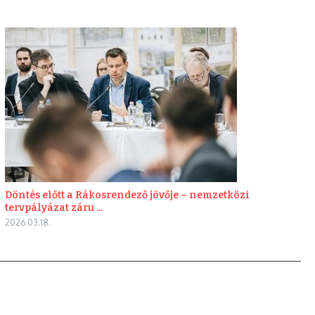
Döntés előtt a Rákosrendező jövője – nemzetközi
tervpályázat záru ...
2026.03.18.