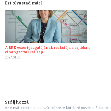
Ezt olvastad már?
A BKK vezérigazgatójának reakciója a sajtóban
elhangzottakkal kap ...
2024.01.30.
Szólj hozzá
Az e-mail címet nem tesszük közzé.
A kötelező mezőket
*
karakter