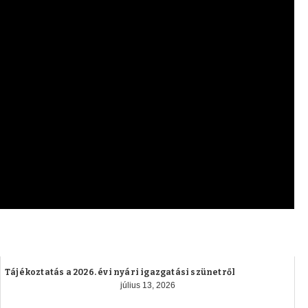
Tájékoztatás a 2026. évi nyári igazgatási szünetről
július 13, 2026