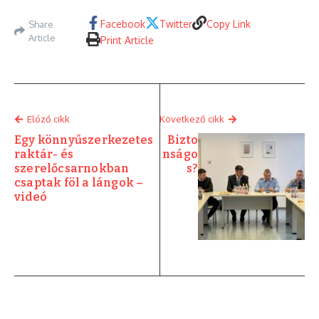
Facebook
Twitter
Copy Link
Share
Article
Print Article
Elóző cikk
Következő cikk
Egy könnyűszerkezetes
Bizto
raktár- és
nságo
szerelőcsarnokban
s?
csaptak föl a lángok –
videó