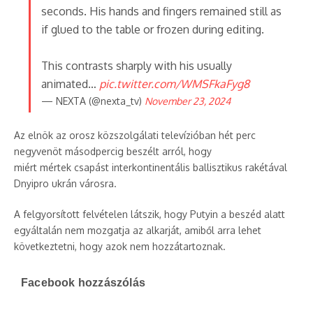
seconds. His hands and fingers remained still as
if glued to the table or frozen during editing.
This contrasts sharply with his usually
animated…
pic.twitter.com/WMSFkaFyg8
— NEXTA (@nexta_tv)
November 23, 2024
Az elnök az orosz közszolgálati televízióban hét perc
negyvenöt másodpercig beszélt arról, hogy
miért mértek csapást interkontinentális ballisztikus rakétával
Dnyipro ukrán városra.
A felgyorsított felvételen látszik, hogy Putyin a beszéd alatt
egyáltalán nem mozgatja az alkarját, amiből arra lehet
következtetni, hogy azok nem hozzátartoznak.
Facebook hozzászólás