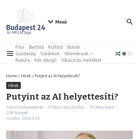
Ugrás a tartalomhoz
Menü
Budapest 24
Az MR3.hu tagja
Friss
Belföld
Külföld
Bulvár
Gazdaság
Szilánkok
Vélemények
Kultúra
Kék villogó
Választási melléklet
Home
/
Hírek
/
Putyint az AI helyettesíti?
Hírek
Putyint az AI helyettesíti?
Szerző
budapestihirek
Nincs hozzászólás
1 Mins Read
208 Nézetek
Frissítve: 2024.11.24.