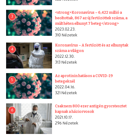
<strong>Koronavírus – 6,422 millió a
3
beoltottak, 867 az új fertőzöttek száma, a
múlt héten elhunyt 7 beteg</strong>
2023.02.23.
310 Nézetek
Koronavírus – A fertőzött és az elhunytak
4
száma a világon
2022.12.30.
313 Nézetek
Az aprotinin hatásos a COVID-19
5
betegeknél
2022.04.16.
321 Nézetek
Csaknem 800 ezer antigén gyorstesztet
6
kapnak a háziorvosok
2021.10.17.
296 Nézetek