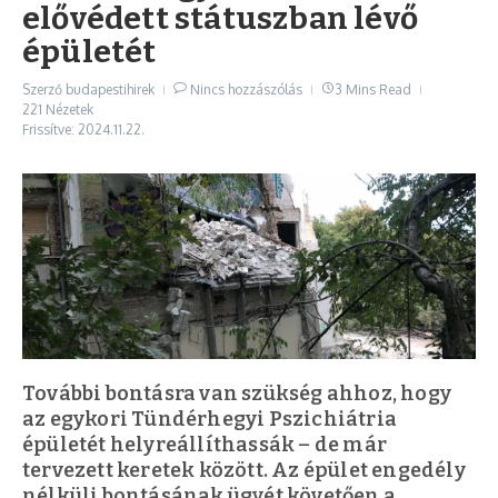
elővédett státuszban lévő
épületét
Szerző
budapestihirek
Nincs hozzászólás
3 Mins Read
221 Nézetek
Frissítve: 2024.11.22.
További bontásra van szükség ahhoz, hogy
az egykori Tündérhegyi Pszichiátria
épületét helyreállíthassák – de már
tervezett keretek között. Az épület engedély
nélküli bontásának ügyét követően a