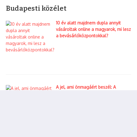
Budapesti közélet
Nagy tűz Zuglóban: teljes terjedelmében égett egy ikerház
10 év alatt majdnem dupla annyit
egyik lakása
vásároltak online a magyarok, mi lesz
a bevásárlóközpontokkal?
A MOL emelt, de a kutak nem. Ez lenne a piacgazdaság?
10 év alatt majdnem dupla annyit vásároltak online a
magyarok, mi lesz a bevásárlóközpontokkal?
A Keresztúri úti „vasgyár”, amelyet egész Városszéli telep
hallott
Tájékoztatás a 2026. évi nyári igazgatási szünetről
Facebook
Twitter
Copy Link
Share
A jel, ami önmagáért beszél: A
Article
Print Article
vizuális valóság és a politikai
felelősség kérdése
Elóző cikk
Magy