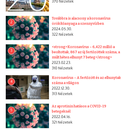
370 Nézetek
Továbbra is alacsony a koronavírus
2
örökítőanyaga a szennyvízben
2024.05.30.
322 Nézetek
<strong>Koronavírus – 6,422 millió a
3
beoltottak, 867 az új fertőzöttek száma, a
múlt héten elhunyt 7 beteg</strong>
2023.02.23.
310 Nézetek
Koronavírus – A fertőzött és az elhunytak
4
száma a világon
2022.12.30.
313 Nézetek
Az aprotinin hatásos a COVID-19
5
betegeknél
2022.04.16.
321 Nézetek