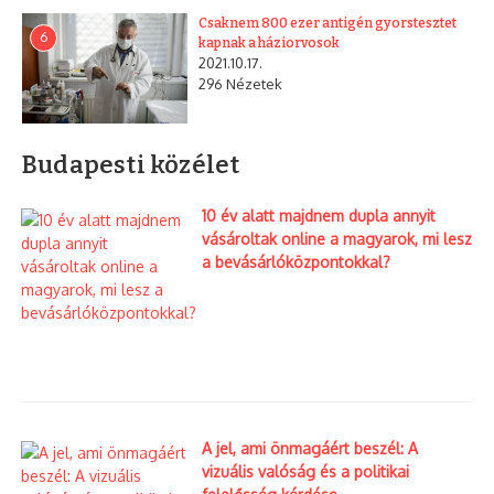
Csaknem 800 ezer antigén gyorstesztet
6
kapnak a háziorvosok
2021.10.17.
296 Nézetek
Budapesti közélet
10 év alatt majdnem dupla annyit
vásároltak online a magyarok, mi lesz
a bevásárlóközpontokkal?
A jel, ami önmagáért beszél: A
vizuális valóság és a politikai