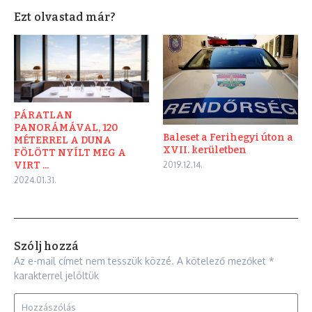
Ezt olvastad már?
PÁRATLAN
PANORÁMÁVAL, 120
Baleset a Ferihegyi úton a
MÉTERREL A DUNA
XVII. kerületben
FÖLÖTT NYÍLT MEG A
VIRT ...
2019.12.14.
2024.01.31.
Szólj hozzá
Az e-mail címet nem tesszük közzé.
A kötelező mezőket
*
karakterrel jelöltük