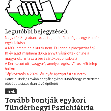
Legutóbbi bejegyzések
Nagy tűz Zuglóban: teljes terjedelmében égett egy ikerház
egyik lakása
A MOL emelt, de a kutak nem. Ez lenne a piacgazdaság?
10 év alatt majdnem dupla annyit vásároltak online a
magyarok, mi lesz a bevásárlóközpontokkal?
A Keresztúri úti „vasgyár”, amelyet egész Városszéli telep
hallott
Tájékoztatás a 2026. évi nyári igazgatási szünetről
Home
/
Hírek
/
Tovább bontják egykori Tündérhegyi Pszichiátria
elővédett státuszban lévő épületét
Hírek
Tovább bontják egykori
Tündérhegyi Pszichiátria