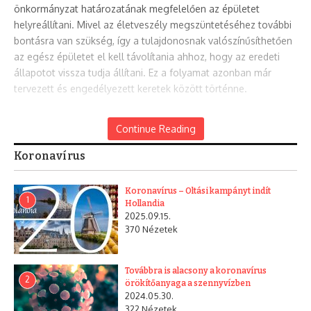
önkormányzat határozatának megfelelően az épületet
helyreállítani. Mivel az életveszély megszüntetéséhez további
bontásra van szükség, így a tulajdonosnak valószínűsíthetően
az egész épületet el kell távolítania ahhoz, hogy az eredeti
állapotot vissza tudja állítani. Ez a folyamat azonban már
tervezett és engedélyezett keretek között történne.
Az egykori Tündérhegyi Pszichiátria területén a tulajdonos új
Continue Reading
lakóházakat szeretne építeni, ehhez azonban a kerületi építési
szabályzat előírásainak megfelelően településrendezési
Koronavírus
szerződést kell kötnie az önkormányzattal. Az egyeztetések
már megkezdődtek: a kerület vezetése azt kívánja elérni, hogy
Koronavírus – Oltási kampányt indít
amennyiben megvalósul az építkezés, azzal együtt közcélú
1
Hollandia
beruházásokat, például járdaépítéseket, útfelújításokat is
2025.09.15.
370 Nézetek
végezzen el vagy finanszírozzon a tulajdonos.
Továbbra is alacsony a koronavírus
2
örökítőanyaga a szennyvízben
2024.05.30.
322 Nézetek