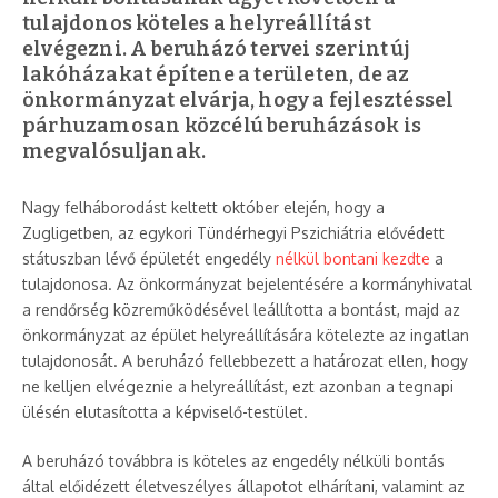
tulajdonos köteles a helyreállítást
elvégezni. A beruházó tervei szerint új
lakóházakat építene a területen, de az
önkormányzat elvárja, hogy a fejlesztéssel
párhuzamosan közcélú beruházások is
megvalósuljanak.
Nagy felháborodást keltett október elején, hogy a
Zugligetben, az egykori Tündérhegyi Pszichiátria elővédett
státuszban lévő épületét engedély
nélkül bontani kezdte
a
tulajdonosa. Az önkormányzat bejelentésére a kormányhivatal
a rendőrség közreműködésével leállította a bontást, majd az
önkormányzat az épület helyreállítására kötelezte az ingatlan
tulajdonosát. A beruházó fellebbezett a határozat ellen, hogy
ne kelljen elvégeznie a helyreállítást, ezt azonban a tegnapi
ülésén elutasította a képviselő-testület.
A beruházó továbbra is köteles az engedély nélküli bontás
által előidézett életveszélyes állapotot elhárítani, valamint az