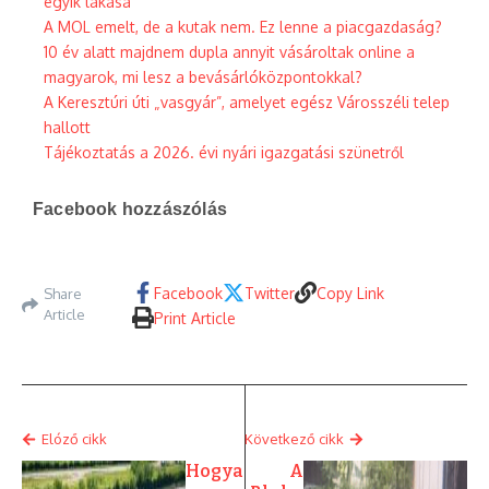
egyik lakása
A MOL emelt, de a kutak nem. Ez lenne a piacgazdaság?
10 év alatt majdnem dupla annyit vásároltak online a
magyarok, mi lesz a bevásárlóközpontokkal?
A Keresztúri úti „vasgyár”, amelyet egész Városszéli telep
hallott
Tájékoztatás a 2026. évi nyári igazgatási szünetről
Facebook hozzászólás
Facebook
Twitter
Copy Link
Share
Article
Print Article
Elóző cikk
Következő cikk
Hogya
A