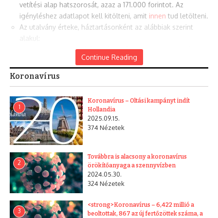
vetítési alap hatszorosát, azaz a 171.000 forintot. Az
igényléshez adatlapot kell kitölteni, amit
innen
tud letölteni.
Az utalvány érteke, háztartásonként az alábbiak szerint
alakul:
Ha csak aktív korú él a háztartásban, egy partnerkártya
Continue Reading
tulajdonos részére állapítunk meg utalványt, 6.000
forint értékben.
Koronavírus
Ha az igénylő lakcímén, a háztartásában kiskorú
gyermek(ek) van 2×6.000 forint értékben állapítunk meg
Koronavírus – Oltási kampányt indít
utalványt.
1
Hollandia
Felhívjuk figyelmüket, hogy az aktív korúak esetében egy
2025.09.15.
374 Nézetek
lakcímről egy partnerkártya tulajdonos adhatja be a
pályázati adatlapot.
Az utalvány kiállítása nem az igénylés leadáskor történik, a
Továbbra is alacsony a koronavírus
jogosultságot szociális ügyintézés keretében bíráljuk el,
2
örökítőanyaga a szennyvízben
ezért a jogosultak részére elektronikusan küldjük meg.
2024.05.30.
324 Nézetek
Akinek nincs e-mail címe, azzal munkatársaink telefonon
egyeztetik az átvétel idejét és helyszínét.
<strong>Koronavírus – 6,422 millió a
3
beoltottak, 867 az új fertőzöttek száma, a
MIT TEGYEK, HA NINCS MÉG PARTNERKÁRTYÁM?