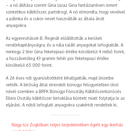
– a nő állítása szerint Gina (azaz Gina fantázianéven ismert
szintetikus kábítószer, partidrog). A nő elmondta, hogy vevőivel
a pálinka és a cukor nevet használták az általa árult
anyagokra.
Az egyenruhások B. Reginát előállították a kerületi
rendőrkapitányságra, és a nála talált anyagokat lefoglalták. A
mintegy 2 liter Gina feketepiaci értéke körülbelül 4 millió forint,
a hozzávetőleg 43 gramm fehér por feketepiaci értéke
körülbelül 65 000 forint.
A 26 éves nőt gyanúsítottként kihallgatták, majd őrizetbe
vették. A bíróság által elrendelt bűnügyi felügyeletben lévő
nővel szemben a BRFK Bűnügyi Főosztály Kábítószerbűnözés
Elleni Osztály kábítószer birtoklása bűntett miatt folytatja le az
eljárást. A nőtől lefoglalt anyagokra szakértőt rendeltek ki. ​
Nagy tűz Zuglóban: teljes terjedelmében égett egy ikerház