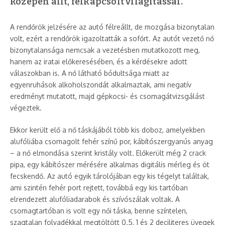
közepén állt, felkapcsolt világítással.
A rendőrök jelzésére az autó félreállt, de mozgása bizonytalan
volt, ezért a rendőrök igazoltatták a sofőrt. Az autót vezető nő
bizonytalansága nemcsak a vezetésben mutatkozott meg,
hanem az iratai előkeresésében, és a kérdésekre adott
válaszokban is. A nő látható bódultsága miatt az
egyenruhások alkoholszondát alkalmaztak, ami negatív
eredményt mutatott, majd gépkocsi- és csomagátvizsgálást
végeztek.
Ekkor került elő a nő táskájából több kis doboz, amelyekben
alufóliába csomagolt fehér színű por, kábítószergyanús anyag
– a nő elmondása szerint kristály volt. Előkerült még 2 crack
pipa, egy kábítószer mérésére alkalmas digitális mérleg és öt
fecskendő. Az autó egyik tárolójában egy kis tégelyt találtak,
ami szintén fehér port rejtett, továbbá egy kis tartóban
elrendezett alufóliadarabok és szívószálak voltak. A
csomagtartóban is volt egy női táska, benne színtelen,
szagtalan folyadékkal megtöltött 0.5, 1 és 2 deciliteres üvegek