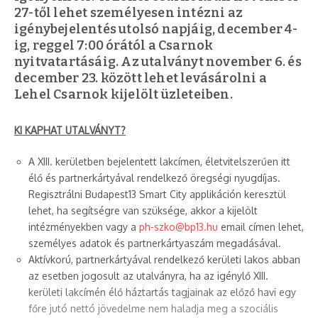
27-től lehet személyesen intézni az
igénybejelentés utolsó napjáig, december 4-
ig, reggel 7:00 órától a Csarnok
nyitvatartásáig. Az utalványt november 6. és
december 23. között lehet levásárolni a
Lehel Csarnok kijelölt üzleteiben.
KI KAPHAT UTALVÁNYT?
A XIII. kerületben bejelentett lakcímen, életvitelszerűen itt
élő és partnerkártyával rendelkező öregségi nyugdíjas.
Regisztrálni Budapest13 Smart City applikáción keresztül
lehet, ha segítségre van szüksége, akkor a kijelölt
intézményekben vagy a
ph-szko@bp13.hu
email címen lehet,
személyes adatok és partnerkártyaszám megadásával.
Aktívkorú, partnerkártyával rendelkező kerületi lakos abban
az esetben jogosult az utalványra, ha az igénylő XIII.
kerületi lakcímén élő háztartás tagjainak az előző havi egy
főre jutó nettó jövedelme nem haladja meg a szociális