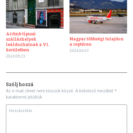
Airbnb típusú
Magyar többségi tulajdon
szálláshelyek
a reptéren
leáldozhatnak a VI.
kerületben
2024.06.07.
2024.09.23.
Szólj hozzá
Az e-mail címet nem tesszük közzé.
A kötelező mezőket
*
karakterrel jelöltük