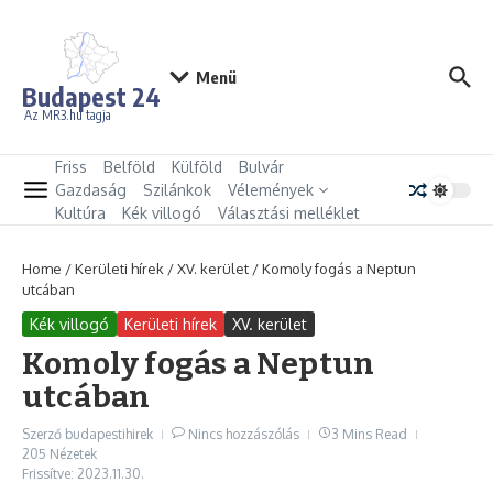
Ugrás a tartalomhoz
Menü
Budapest 24
Az MR3.hu tagja
Friss
Belföld
Külföld
Bulvár
Gazdaság
Szilánkok
Vélemények
Kultúra
Kék villogó
Választási melléklet
Home
/
Kerületi hírek
/
XV. kerület
/
Komoly fogás a Neptun
utcában
Kék villogó
Kerületi hírek
XV. kerület
Komoly fogás a Neptun
utcában
Szerző
budapestihirek
Nincs hozzászólás
3 Mins Read
205 Nézetek
Frissítve: 2023.11.30.