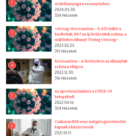
2
örökítőanyaga a szennyvízben
2024.05.30.
324 Nézetek
<strong>Koronavírus – 6,422 millió a
3
beoltottak, 867 az új fertőzöttek száma, a
múlt héten elhunyt 7 beteg</strong>
2023.02.23.
315 Nézetek
Koronavírus – A fertőzött és az elhunytak
4
száma a világon
2022.12.30.
316 Nézetek
Az aprotinin hatásos a COVID-19
5
betegeknél
2022.04.16.
324 Nézetek
Csaknem 800 ezer antigén gyorstesztet
6
kapnak a háziorvosok
2021.10.17.