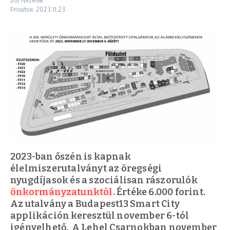
261 Nézetek
Frissítve: 2023.11.23.
2023-ban őszén is kapnak
élelmiszerutalványt az öregségi
nyugdíjasok és a szociálisan rászorulók
önkormányzatunktól
. Értéke 6.000 forint.
Az utalvány a Budapest13 Smart City
applikáción keresztül november 6-tól
igényelhető. A Lehel Csarnokban november