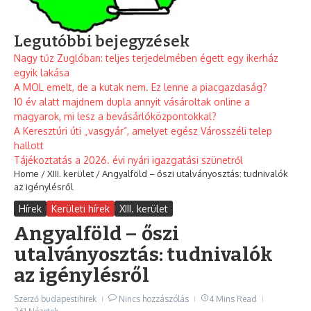
Legutóbbi bejegyzések
Nagy tűz Zuglóban: teljes terjedelmében égett egy ikerház
egyik lakása
A MOL emelt, de a kutak nem. Ez lenne a piacgazdaság?
10 év alatt majdnem dupla annyit vásároltak online a
magyarok, mi lesz a bevásárlóközpontokkal?
A Keresztúri úti „vasgyár”, amelyet egész Városszéli telep
hallott
Tájékoztatás a 2026. évi nyári igazgatási szünetről
Home
/
XIII. kerület
/
Angyalföld – őszi utalványosztás: tudnivalók
az igénylésről
Hírek
Kerületi hírek
XIII. kerület
Angyalföld – őszi
utalványosztás: tudnivalók
az igénylésről
Szerző
budapestihirek
Nincs hozzászólás
4 Mins Read