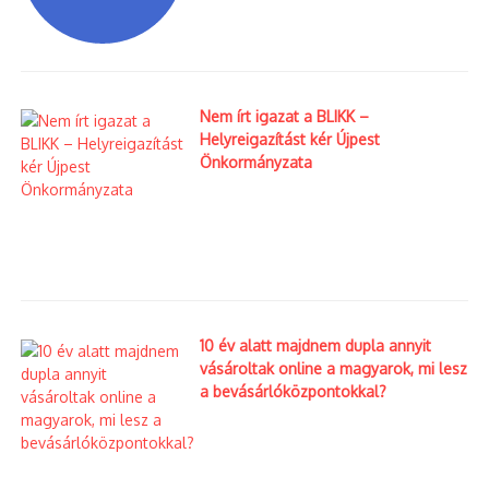
Ezt olvastad már?
Nem írt igazat a BLIKK –
Helyreigazítást kér Újpest
Önkormányzata
Segélyszállítmány
Zágrábnak
In Memoriam Antall
József
2020.03.24.
2024.12.13.
10 év alatt majdnem dupla annyit
vásároltak online a magyarok, mi lesz
a bevásárlóközpontokkal?