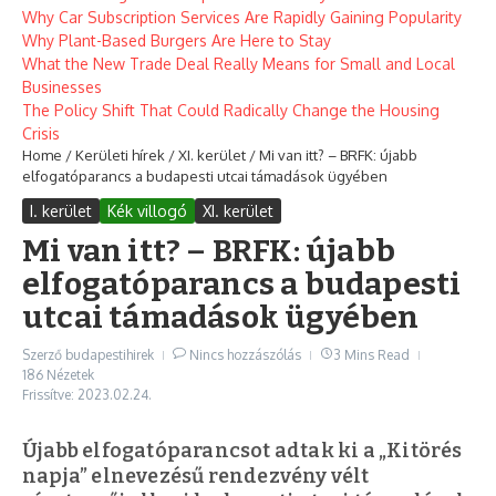
Why Car Subscription Services Are Rapidly Gaining Popularity
Why Plant-Based Burgers Are Here to Stay
What the New Trade Deal Really Means for Small and Local
Businesses
The Policy Shift That Could Radically Change the Housing
Crisis
Home
/
Kerületi hírek
/
XI. kerület
/
Mi van itt? – BRFK: újabb
elfogatóparancs a budapesti utcai támadások ügyében
I. kerület
Kék villogó
XI. kerület
Mi van itt? – BRFK: újabb
elfogatóparancs a budapesti
utcai támadások ügyében
Szerző
budapestihirek
Nincs hozzászólás
3 Mins Read
186 Nézetek
Frissítve: 2023.02.24.
Újabb elfogatóparancsot adtak ki a „Kitörés
napja” elnevezésű rendezvény vélt