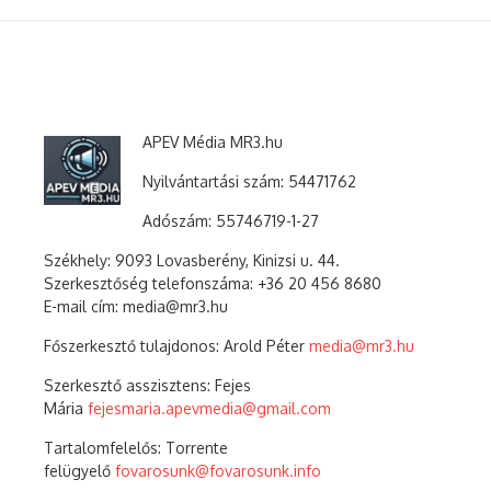
APEV Média MR3.hu
Nyilvántartási szám: 54471762
Adószám:
55746719-1-27
Székhely: 9093 Lovasberény, Kinizsi u. 44.
Szerkesztőség telefonszáma: +36 20 456 8680
E-mail cím: media@mr3.hu
Főszerkesztő tulajdonos: Arold Péter
media@mr3.hu
Szerkesztő asszisztens: Fejes
Mária
fejesmaria.apevmedia@gmail.com
Tartalomfelelős: Torrente
felügyelő
fovarosunk@fovarosunk.info