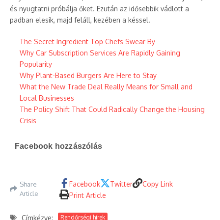
és nyugtatni próbálja őket. Ezután az idősebbik vádlott a
padban elesik, majd feláll, kezében a késsel.
The Secret Ingredient Top Chefs Swear By
Why Car Subscription Services Are Rapidly Gaining
Popularity
Why Plant-Based Burgers Are Here to Stay
What the New Trade Deal Really Means for Small and
Local Businesses
The Policy Shift That Could Radically Change the Housing
Crisis
Facebook hozzászólás
Facebook
Twitter
Copy Link
Share
Article
Print Article
Címkézve:
Rendőrségi hírek