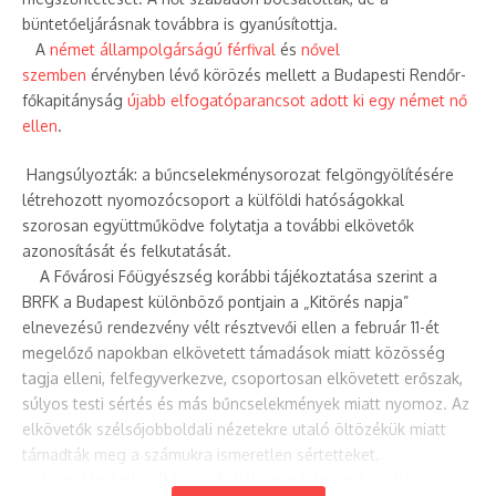
büntetőeljárásnak továbbra is gyanúsítottja.
A
német állampolgárságú férfival
és
nővel
szemben
érvényben lévő körözés mellett a Budapesti Rendőr-
főkapitányság
újabb elfogatóparancsot adott ki egy német nő
ellen
.
Hangsúlyozták: a bűncselekménysorozat felgöngyölítésére
létrehozott nyomozócsoport a külföldi hatóságokkal
szorosan együttműködve folytatja a további elkövetők
azonosítását és felkutatását.
A Fővárosi Főügyészség korábbi tájékoztatása szerint a
BRFK a Budapest különböző pontjain a „Kitörés napja”
elnevezésű rendezvény vélt résztvevői ellen a február 11-ét
megelőző napokban elkövetett támadások miatt közösség
tagja elleni, felfegyverkezve, csoportosan elkövetett erőszak,
súlyos testi sértés és más bűncselekmények miatt nyomoz. Az
elkövetők szélsőjobboldali nézetekre utaló öltözékük miatt
támadták meg a számukra ismeretlen sértetteket.
A rendőrség korábbi sajtótájékoztatóján azt közölte, a