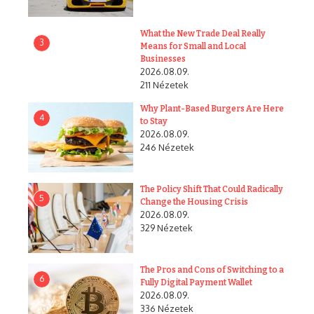
What the New Trade Deal Really
3
Means for Small and Local
Businesses
2026.08.09.
211 Nézetek
Why Plant-Based Burgers Are Here
4
to Stay
2026.08.09.
246 Nézetek
The Policy Shift That Could Radically
5
Change the Housing Crisis
2026.08.09.
329 Nézetek
The Pros and Cons of Switching to a
6
Fully Digital Payment Wallet
2026.08.09.
336 Nézetek