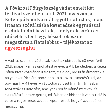
A Fővárosi Főügyészség vádat emelt két
férfival szemben, akik 2021 tavaszán, a
Keleti pályaudvarnál együtt italoztak, majd
ittasan szóváltásba keveredtek egymással
és dulakodni kezdtek, amelynek során az
idősebbik férfi egy késsel többször
megszúrta a fiatalabbat – tájékoztat az
ugyeszseg.hu
A vádirat szerint a vádlottak közül az idősebbik, 60 éves férfi
2021. május 1-jén az unokatestvérével a VIII. kerületben, a Keleti
Pályaudvar közelében italozott, majd egy idő után átmentek a
pályaudvar főbejáratához, ahol találkoztak ismerősükkel, az
ügy másik – 48 éves – vádlottjával. Ezután már hármasban
folytatták az italozást, amelynek során kábítószerekről és
szurkálásról beszélgettek, miközben az idősebbik vádlott elő is
vette a rugós kését azzal a kijelentéssel, hogy ő azzal bárkit
megszúrna.