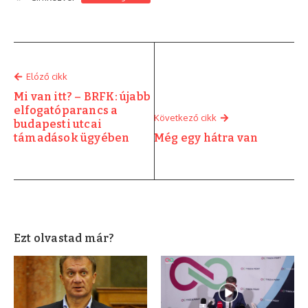
Elóző cikk
Mi van itt? – BRFK: újabb
elfogatóparancs a
Következő cikk
budapesti utcai
támadások ügyében
Még egy hátra van
Ezt olvastad már?