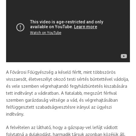
A Fővárosi Főügyészség a késelő férfit, mint többszörös
visszaesőt, életveszélyt okozó testi sértés bűntettével vádolja,
és vele szemben végrehajtandó fegyházbüntetés kiszabására
tett indítványt a vádiratban. A fiatalabb, megszúrt férfival
szemben garázdaság vétsége a vád, és végrehajtásában
felfüggesztett szabadságvesztésre irányul az ügyészi
indítvány.
A felvételen az látható, hogy a gázspay-vel lefújt vádlott
folytatná a dulakodást, harmadik társuk azonban közéjük áll,