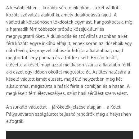
A későbbiekben – korábbi sérelmeik okán – a két vádlott
között szóváltás alakult ki, amely dulakodássá fajult. A
vádlottak kölcsönösen lökdösték egymást, hangoskodtak, míg
a harmadik férfi többször próbált közéjük állni és
megnyugtatni őket. A dulakodás és szóváltás azonban a két
férfi között egyre inkább elfajult, ennek során az idősebbik egy
nála lévő gázspray-vel többször lefújta a fiatalabbat, majd
megbotlott egy padban és a földre esett. Ezután felállt,
elővette a kését, majd azzal mellkason szúrta a fiatalabb férfit,
aki ezzel egy időben ököllel megütötte őt. Az ütés hatására a
késelő vádlott ismét elesett, majd ülő helyzetben még két
alkalommal megszúrta a másik férfit a combján és a hasán. A
megkéselt férfi életveszélyes, szúrt hasi sérülést szenvedett.
A szurkáló vádlottat – járókelők jelzése alapján – a Keleti
Pályaudvaron szolgálatot teljesítő rendőrök még a helyszínen
elfogták.