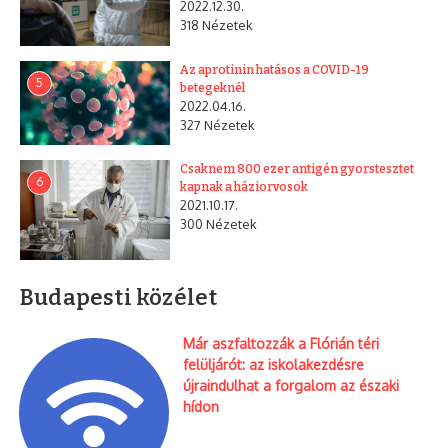
2022.12.30.
318 Nézetek
Facebook
Twitter
Copy Link
Share
Article
Print Article
Az aprotinin hatásos a COVID-19
5
betegeknél
2022.04.16.
327 Nézetek
Csaknem 800 ezer antigén gyorstesztet
Elóző cikk
6
kapnak a háziorvosok
Várhatóan 17:00-tól
2021.10.17.
21:00-ig lezárják az
300 Nézetek
Andrássy utat az
Oktogon és a Hősök tere
között, mert a Bajza utca
Budapesti közélet
Következő cikk
kereszteződésénél
előreláthatólag az esti
Vádat emeltek a
órákig tart majd az
Keletinél szurkálókkal
Már aszfaltozzák a Flórián téri
esemény.
szemben
felüljárót: az iskolakezdésre
újraindulhat a forgalom az északi
hídon