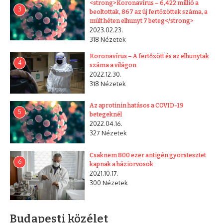
<strong>Koronavírus – 6,422 millió a
3
beoltottak, 867 az új fertőzöttek száma, a
múlt héten elhunyt 7 beteg</strong>
2023.02.23.
318 Nézetek
Koronavírus – A fertőzött és az elhunytak
4
száma a világon
2022.12.30.
318 Nézetek
Az aprotinin hatásos a COVID-19
5
betegeknél
2022.04.16.
327 Nézetek
Csaknem 800 ezer antigén gyorstesztet
6
kapnak a háziorvosok
2021.10.17.
300 Nézetek
Budapesti közélet