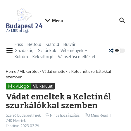
Ugrás a tartalomhoz
Menü
Budapest 24
Az MR3.hu tagja
Friss
Belföld
Külföld
Bulvár
Gazdaság
Szilánkok
Vélemények
Kultúra
Kék villogó
Választási melléklet
Home
/
VII. kerület
/
Vádat emeltek a Keletinél szurkálókkal
szemben
Kék villogó
VII. kerület
Vádat emeltek a Keletinél
szurkálókkal szemben
Szerző
budapestihirek
Nincs hozzászólás
3 Mins Read
240 Nézetek
Frissítve: 2023.02.25.