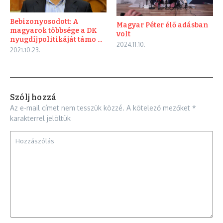
Bebizonyosodott: A
Magyar Péter élő adásban
magyarok többsége a DK
volt
nyugdíjpolitikáját támo ...
2024.11.10.
2021.10.23.
Szólj hozzá
Az e-mail címet nem tesszük közzé.
A kötelező mezőket
*
karakterrel jelöltük