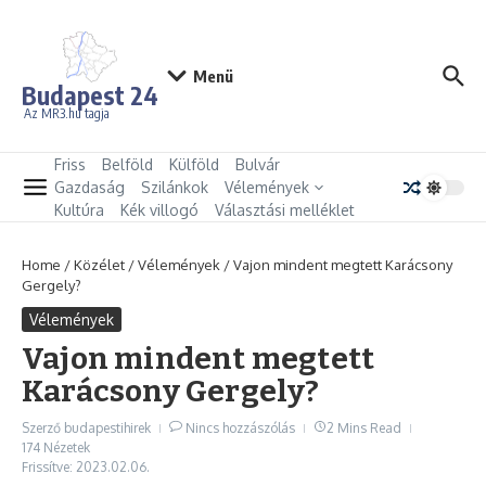
Ugrás a tartalomhoz
Menü
Budapest 24
Az MR3.hu tagja
Friss
Belföld
Külföld
Bulvár
Gazdaság
Szilánkok
Vélemények
Kultúra
Kék villogó
Választási melléklet
Home
/
Közélet
/
Vélemények
/
Vajon mindent megtett Karácsony
Gergely?
Vélemények
Vajon mindent megtett
Karácsony Gergely?
Szerző
budapestihirek
Nincs hozzászólás
2 Mins Read
174 Nézetek
Frissítve: 2023.02.06.