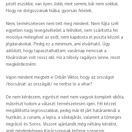
jutott eszükbe, van ilyen. Jobb, mint semmi, bár nem sokkal.
Hogy ne dolgozzanak hiába, gyorsan felelek.
Nem, természetesen nem tett meg mindent. Nem fújta szét
egyetlen nagy levegővétellel a felhőket, nem szárította fel
mosolya melegével az esőt, nem kapdosta el puszta kézzel a
jégdarabokat. Pedig ez a minimum, ami elvárható. Úgy
adódott, hogy tapasztalhattam: vasárnap nemcsak a
fővárosban volt rossz idő. Ha a téboly ragályos lenne, most
megkérdezném:
Vajon mindent megtett-e Orbán Viktor, hogy az országot
/bocsánat: az országát/ ne terítse le a vihar?
De nem kérdezem, egyrészt mert nem vagyok komplett idióta,
másrészt tudom a választ: természetesen igen. Fél kézzel
megállította legrosszabbat, pedig már itt járt határainknál a
hurrikán, a cunami, a lepra, a sáskajárás, valamint a tömeges
migráció és Soros. Viszont ajánlanék még néhány kérdést,
amit mindenképpen Karácsonynak kellene szegezni: