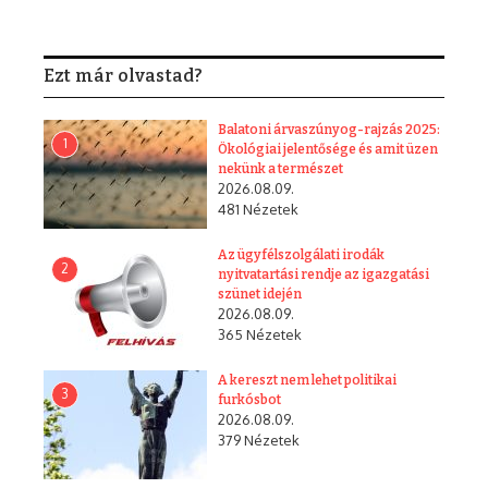
Ezt már olvastad?
Balatoni árvaszúnyog-rajzás 2025:
1
Ökológiai jelentősége és amit üzen
nekünk a természet
2026.08.09.
481 Nézetek
Az ügyfélszolgálati irodák
2
nyitvatartási rendje az igazgatási
szünet idején
2026.08.09.
365 Nézetek
A kereszt nem lehet politikai
3
furkósbot
2026.08.09.
379 Nézetek