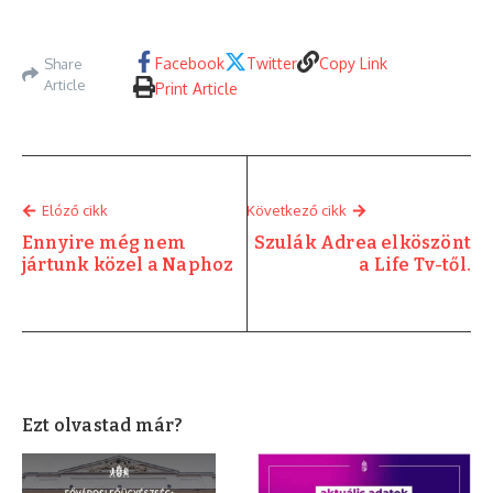
Facebook
Twitter
Copy Link
Share
Article
Print Article
Elóző cikk
Következő cikk
Ennyire még nem
Szulák Adrea elköszönt
jártunk közel a Naphoz
a Life Tv-től.
Ezt olvastad már?