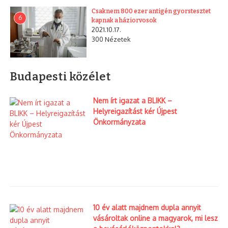
Csaknem 800 ezer antigén gyorstesztet
6
kapnak a háziorvosok
2021.10.17.
300 Nézetek
Budapesti közélet
Nem írt igazat a BLIKK –
Helyreigazítást kér Újpest
Önkormányzata
10 év alatt majdnem dupla annyit
vásároltak online a magyarok, mi lesz