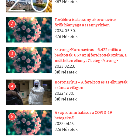
387 Nézetek
Továbbra is alacsony a koronavírus
2
örökítőanyaga a szennyvízben
2024.05.30.
326 Nézetek
<strong>Koronavírus – 6,422 millió a
3
beoltottak, 867 az új fertőzöttek száma, a
múlt héten elhunyt 7 beteg</strong>
2023.02.23.
318 Nézetek
Koronavírus – A fertőzött és az elhunytak
4
száma a világon
2022.12.30.
318 Nézetek
Az aprotinin hatásos a COVID-19
5
betegeknél
2022.04.16.
326 Nézetek