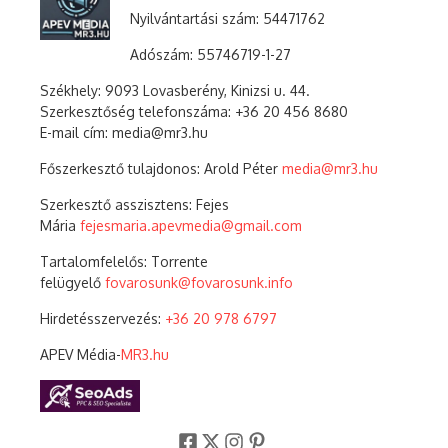
Nyilvántartási szám: 54471762
Adószám:
55746719-1-27
Székhely: 9093 Lovasberény, Kinizsi u. 44.
Szerkesztőség telefonszáma: +36 20 456 8680
E-mail cím: media@mr3.hu
Főszerkesztő tulajdonos: Arold Péter
media@mr3.hu
Szerkesztő asszisztens: Fejes
Mária
fejesmaria.apevmedia@gmail.com
Tartalomfelelős: Torrente
felügyelő
fovarosunk@fovarosunk.info
Hirdetésszervezés:
+36 20 978 6797
APEV Média-
MR3.hu