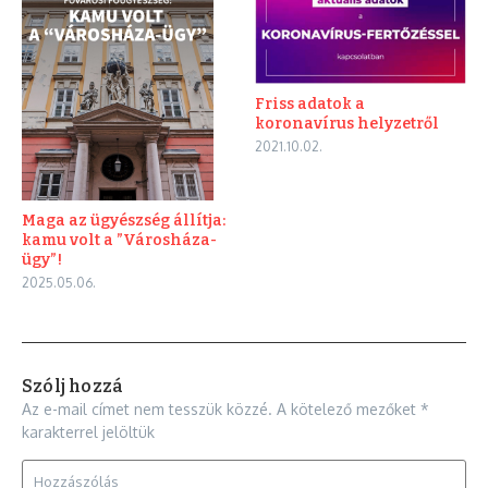
Friss adatok a
koronavírus helyzetről
2021.10.02.
Maga az ügyészség állítja:
kamu volt a ”Városháza-
ügy”!
2025.05.06.
Szólj hozzá
Az e-mail címet nem tesszük közzé.
A kötelező mezőket
*
karakterrel jelöltük