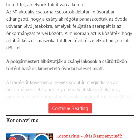
borult fel, amelynek fából van a kerete.
Az M1 aktuális csatorna csütörtök délutáni műsorában
elhangzott, hogy a csányiak régóta panaszkodtak az óvoda
udvarán lévő játékokra, amelyek felújítása szerepelt is az
önkormányzat tervei között. A műsorban azt is közölték, hogy
a fából készült mászóka földben lévő része elkorhadt, emiatt
dőlt fel.
A polgármestert hibáztatják a csányi lakosok a csütörtökön
történt halálos kimenetelű óvodai baleset miatt.
A tragédiát követően a helyiek spontán megindultak az
önkormányzat elé, ahol egy emberként skandálják, hogy
mondjon le a polgármester. Szavakat nem válogatva ordítják,
hogy miatta halt meg az óvodás kislány és sérült meg két
Continue Reading
másik gyermek. Helyszíni tudósítónk szerint a polgármester
eddig semmit nem reagált.
Koronavírus
Az
ATV-nek
a szülők azt mondták, hogy ők már korábban is
Koronavírus – Oltási kampányt indít
jelezték, hogy rossz állapotban van ez a mászóka. Sőt,