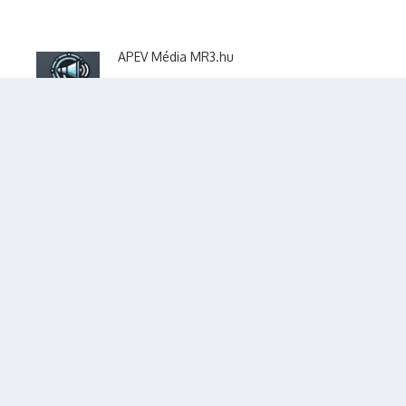
APEV Média MR3.hu
Nyilvántartási szám: 54471762
Adószám:
55746719-1-27
Székhely: 9093 Lovasberény, Kinizsi u. 44.
Szerkesztőség telefonszáma: +36 20 456 8680
E-mail cím: media@mr3.hu
Főszerkesztő tulajdonos: Arold Péter
media@mr3.hu
Szerkesztő asszisztens: Fejes
Mária
fejesmaria.apevmedia@gmail.com
Tartalomfelelős: Torrente
felügyelő
fovarosunk@fovarosunk.info
Hirdetésszervezés:
+36 20 978 6797
APEV Média-
MR3.hu