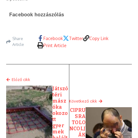
Facebook hozzászólás
Facebook
Twitter
Copy Link
Share
Article
Print Article
Elóző cikk
Játszó
téri
mász
Következő cikk
óka
CIPRU
okozo
SRA
tt
TOLO
gyer
NCOLJ
mek
ÁK
halált