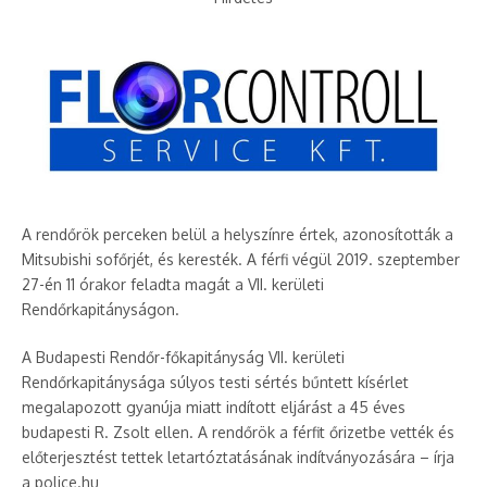
A rendőrök perceken belül a helyszínre értek, azonosították a
Mitsubishi sofőrjét, és keresték. A férfi végül 2019. szeptember
27-én 11 órakor feladta magát a VII. kerületi
Rendőrkapitányságon.
A Budapesti Rendőr-főkapitányság VII. kerületi
Rendőrkapitánysága súlyos testi sértés bűntett kísérlet
megalapozott gyanúja miatt indított eljárást a 45 éves
budapesti R. Zsolt ellen. A rendőrök a férfit őrizetbe vették és
előterjesztést tettek letartóztatásának indítványozására – írja
a police.hu