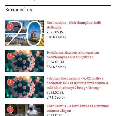
Koronavírus
Koronavírus – Oltási kampányt indít
1
Hollandia
2025.09.15.
378 Nézetek
Továbbra is alacsony a koronavírus
2
örökítőanyaga a szennyvízben
2024.05.30.
326 Nézetek
<strong>Koronavírus – 6,422 millió a
3
beoltottak, 867 az új fertőzöttek száma, a
múlt héten elhunyt 7 beteg</strong>
2023.02.23.
317 Nézetek
Koronavírus – A fertőzött és az elhunytak
4
száma a világon
2022.12.30.