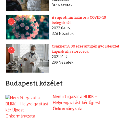
317 Nézetek
Az aprotinin hatásos a COVID-19
5
betegeknél
2022.04.16.
326 Nézetek
Csaknem 800 ezer antigén gyorstesztet
6
kapnak a háziorvosok
2021.10.17.
299 Nézetek
Budapesti közélet
Nem írt igazat a BLIKK –
Helyreigazítást kér Újpest
Önkormányzata