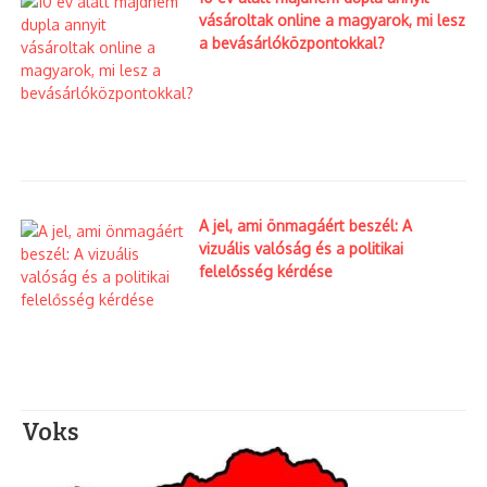
vásároltak online a magyarok, mi lesz
Ezt olvastad már?
a bevásárlóközpontokkal?
Autóbérlés Budapest
2020.06.05.
A jel, ami önmagáért beszél: A
Ha ez így folytatódik
vizuális valóság és a politikai
hamarosan mi is
felelősség kérdése
ünnepelhetjük az Arab
Emírs ...
2025.01.27.
Voks