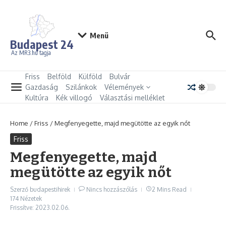
Ugrás a tartalomhoz
Menü
Budapest 24
Az MR3.hu tagja
Friss
Belföld
Külföld
Bulvár
Gazdaság
Szilánkok
Vélemények
Kultúra
Kék villogó
Választási melléklet
Home
/
Friss
/
Megfenyegette, majd megütötte az egyik nőt
Friss
Megfenyegette, majd
megütötte az egyik nőt
Szerző
budapestihirek
Nincs hozzászólás
2 Mins Read
174 Nézetek
Frissítve: 2023.02.06.