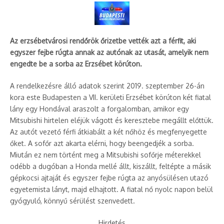
Az erzsébetvárosi rendőrök őrizetbe vették azt a férfit, aki
egyszer fejbe rúgta annak az autónak az utasát, amelyik nem
engedte be a sorba az Erzsébet körúton.
A rendelkezésre álló adatok szerint 2019. szeptember 26-án
kora este Budapesten a VII. kerületi Erzsébet körúton két fiatal
lány egy Hondával araszolt a forgalomban, amikor egy
Mitsubishi hirtelen eléjük vágott és keresztebe megállt előttük.
Az autót vezető férfi átkiabált a két nőhöz és megfenyegette
őket. A sofőr azt akarta elérni, hogy beengedjék a sorba.
Miután ez nem történt meg a Mitsubishi sofőrje méterekkel
odébb a dugóban a Honda mellé állt, kiszállt, feltépte a másik
gépkocsi ajtaját és egyszer fejbe rúgta az anyósülésen utazó
egyetemista lányt, majd elhajtott. A fiatal nő nyolc napon belül
gyógyuló, könnyű sérülést szenvedett.
Hirdetés