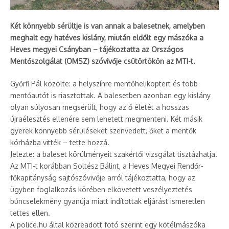
Két könnyebb sérültje is van annak a balesetnek, amelyben
meghalt egy hatéves kislány, miután eldőlt egy mászóka a
Heves megyei Csányban – tájékoztatta az Országos
Mentőszolgálat (OMSZ) szóvivője csütörtökön az MTI-t.
Győrfi Pál közölte: a helyszínre mentőhelikoptert és több
mentőautót is riasztottak. A balesetben azonban egy kislány
olyan súlyosan megsérült, hogy az ő életét a hosszas
újraélesztés ellenére sem lehetett megmenteni. Két másik
gyerek könnyebb sérüléseket szenvedett, őket a mentők
kórházba vitték – tette hozzá.
Jelezte: a baleset körülményeit szakértői vizsgálat tisztázhatja.
Az MTI-t korábban Soltész Bálint, a Heves Megyei Rendőr-
főkapitányság sajtószóvivője arról tájékoztatta, hogy az
ügyben foglalkozás körében elkövetett veszélyeztetés
bűncselekmény gyanúja miatt indítottak eljárást ismeretlen
tettes ellen.
A police.hu által közreadott fotó szerint egy kötélmászóka