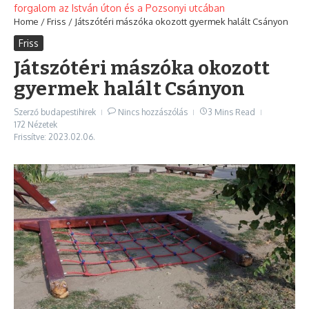
forgalom az István úton és a Pozsonyi utcában
Home
/
Friss
/
Játszótéri mászóka okozott gyermek halált Csányon
Friss
Játszótéri mászóka okozott
gyermek halált Csányon
Szerző
budapestihirek
Nincs hozzászólás
3 Mins Read
172 Nézetek
Frissítve: 2023.02.06.