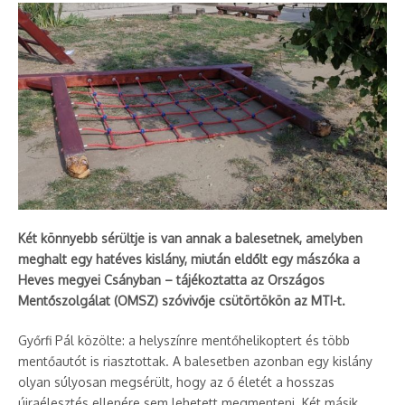
Két könnyebb sérültje is van annak a balesetnek, amelyben
meghalt egy hatéves kislány, miután eldőlt egy mászóka a
Heves megyei Csányban – tájékoztatta az Országos
Mentőszolgálat (OMSZ) szóvivője csütörtökön az MTI-t.
Győrfi Pál közölte: a helyszínre mentőhelikoptert és több
mentőautót is riasztottak. A balesetben azonban egy kislány
olyan súlyosan megsérült, hogy az ő életét a hosszas
újraélesztés ellenére sem lehetett megmenteni. Két másik