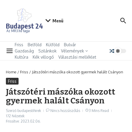
Ugrás a tartalomhoz
Menü
Budapest 24
Az MR3.hu tagja
Friss
Belföld
Külföld
Bulvár
Gazdaság
Szilánkok
Vélemények
Kultúra
Kék villogó
Választási melléklet
Home
/
Friss
/
Játszótéri mászóka okozott gyermek halált Csányon
Friss
Játszótéri mászóka okozott
gyermek halált Csányon
Szerző
budapestihirek
Nincs hozzászólás
3 Mins Read
172 Nézetek
Frissítve: 2023.02.06.