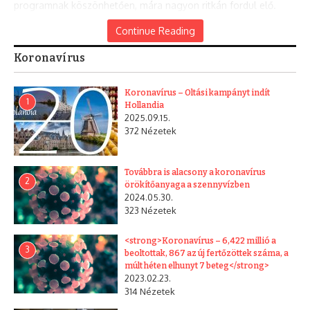
programnak köszönhetően, mára nagyon ritkán fordul elő.
Emberi megbetegedésre pedig már huszonöt éve nem került
Continue Reading
sor.
Koronavírus
A téma iránt érdeklődőknek érdemes felkeresniük a Nébih
veszettséggel foglalkozó tematikus honlapját
Koronavírus – Oltási kampányt indít
(www.veszettsegmentesites.hu), ami többek között a
1
Hollandia
betegség tüneteiről, terjedésének módjáról és megelőzéséről
2025.09.15.
nyújt széleskörű tájékoztatást.
372 Nézetek
Facebook
Twitter
Copy Link
Share
Továbbra is alacsony a koronavírus
Article
Print Article
2
örökítőanyaga a szennyvízben
2024.05.30.
323 Nézetek
<strong>Koronavírus – 6,422 millió a
3
beoltottak, 867 az új fertőzöttek száma, a
Elóző cikk
Következő cikk
múlt héten elhunyt 7 beteg</strong>
Bales
Játszó
2023.02.23.
et
téri
314 Nézetek
történ
mász