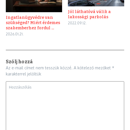
Jól láthatóvá válik a
lakossági parkolás
Ingatlanügyvédre van
szükséged? Miért érdemes
2022.09.12.
szakemberhez fordul ...
2026.01.21.
Szólj hozzá
Az e-mail címet nem tesszük közzé.
A kötelező mezőket
*
karakterrel jelöltük