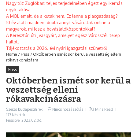
Nagy tűz Zuglóban: teljes terjedelmében égett egy ikerház
egyik lakása
A MOL emelt, de a kutak nem. Ez lenne a piacgazdaság?
10 év alatt majdnem dupla annyit vásároltak online a
magyarok, mi lesz a bevásárlóközpontokkal?
A Keresztúri úti „vasgyár”, amelyet egész Városszéli telep
hallott
Tájékoztatás a 2026. évi nyári igazgatási szünetről
Home
/
Friss
/
Októberben ismét sor kerül a veszettség elleni
rókavakcinázásra
Friss
Októberben ismét sor kerül a
veszettség elleni
rókavakcinázásra
Szerző
budapestihirek
Nincs hozzászólás
3 Mins Read
177 Nézetek
Frissítve: 2023.02.06.