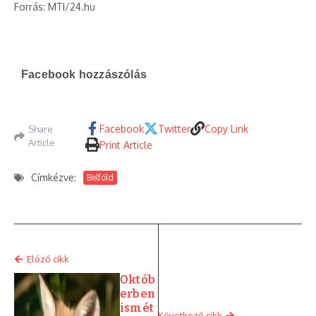
Forrás: MTI/24.hu
Facebook hozzászólás
Facebook
Twitter
Copy Link
Share
Article
Print Article
Címkézve:
Belföld
Elóző cikk
Októb
erben
ismét
Következő cikk