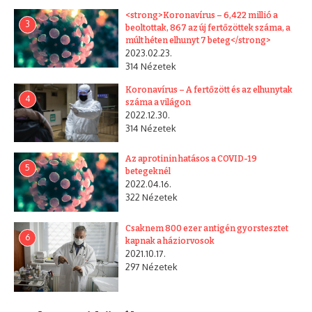
<strong>Koronavírus – 6,422 millió a
3
beoltottak, 867 az új fertőzöttek száma, a
múlt héten elhunyt 7 beteg</strong>
2023.02.23.
314 Nézetek
Koronavírus – A fertőzött és az elhunytak
4
száma a világon
2022.12.30.
314 Nézetek
Az aprotinin hatásos a COVID-19
5
betegeknél
2022.04.16.
322 Nézetek
Csaknem 800 ezer antigén gyorstesztet
6
kapnak a háziorvosok
2021.10.17.
297 Nézetek