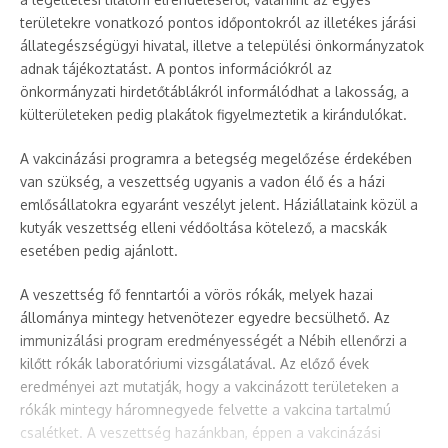
területekre vonatkozó pontos időpontokról az illetékes járási
állategészségügyi hivatal, illetve a települési önkormányzatok
adnak tájékoztatást. A pontos információkról az
önkormányzati hirdetőtáblákról informálódhat a lakosság, a
külterületeken pedig plakátok figyelmeztetik a kirándulókat.
A vakcinázási programra a betegség megelőzése érdekében
van szükség, a veszettség ugyanis a vadon élő és a házi
emlősállatokra egyaránt veszélyt jelent. Háziállataink közül a
kutyák veszettség elleni védőoltása kötelező, a macskák
esetében pedig ajánlott.
A veszettség fő fenntartói a vörös rókák, melyek hazai
állománya mintegy hetvenötezer egyedre becsülhető. Az
immunizálási program eredményességét a Nébih ellenőrzi a
kilőtt rókák laboratóriumi vizsgálatával. Az előző évek
eredményei azt mutatják, hogy a vakcinázott területeken a
rókák mintegy háromnegyede felvette a vakcina tartalmú
csalétket. A veszettség hazánkban, éppen a vakcinázási