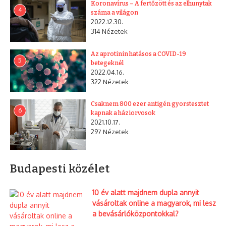
t az
óka
Koronavírus – A fertőzött és az elhunytak
4
száma a világon
Egér
okozo
2022.12.30.
úton
tt
314 Nézetek
gyer
mek
Az aprotinin hatásos a COVID-19
halált
5
betegeknél
Csány
2022.04.16.
on
322 Nézetek
Csaknem 800 ezer antigén gyorstesztet
6
kapnak a háziorvosok
2021.10.17.
297 Nézetek
Ezt olvastad már?
Budapesti közélet
10 év alatt majdnem dupla annyit
vásároltak online a magyarok, mi lesz
a bevásárlóközpontokkal?