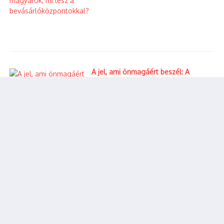
How EVs Are Shaping the
Elindult az Angyalváró-
Future of Urban Commutes
Cipősdoboz
adománygyűjtés
2025.01.08.
2019.11.23.
A jel, ami önmagáért beszél: A
vizuális valóság és a politikai
felelősség kérdése
Milliókat érő nemzetközi
drogszállítmányt kapcsoltak le
Kőbányán – Kínai és cseh futár került
rács mögé – videóval