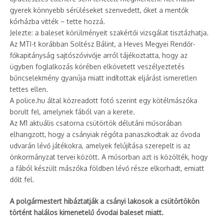
gyerek könnyebb sérüléseket szenvedett, őket a mentők
kórházba vitték – tette hozzá.
Jelezte: a baleset körülményeit szakértői vizsgálat tisztázhatja.
Az MTI-t korábban Soltész Bálint, a Heves Megyei Rendőr-
főkapitányság sajtószóvivője arról tájékoztatta, hogy az
ügyben foglalkozás körében elkövetett veszélyeztetés
bűncselekmény gyanúja miatt indítottak eljárást ismeretlen
tettes ellen.
A police.hu által közreadott fotó szerint egy kötélmászóka
borult fel, amelynek fából van a kerete.
Az M1 aktuális csatorna csütörtök délutáni műsorában
elhangzott, hogy a csányiak régóta panaszkodtak az óvoda
udvarán lévő játékokra, amelyek felújítása szerepelt is az
önkormányzat tervei között. A műsorban azt is közölték, hogy
a fából készült mászóka földben lévő része elkorhadt, emiatt
dőlt fel.
A polgármestert hibáztatják a csányi lakosok a csütörtökön
történt halálos kimenetelű óvodai baleset miatt.