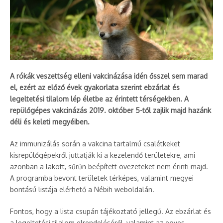
A rókák veszettség elleni vakcinázása idén ősszel sem marad
el, ezért az előző évek gyakorlata szerint ebzárlat és
legeltetési tilalom lép életbe az érintett térségekben. A
repülőgépes vakcinázás 2019. október 5-től zajlik majd hazánk
déli és keleti megyéiben.
Az immunizálás során a vakcina tartalmú csalétkeket
kisrepülőgépekről juttatják ki a kezelendő területekre, ami
azonban a lakott, sűrűn beépített övezeteket nem érinti majd.
A programba bevont területek térképes, valamint megyei
bontású listája elérhető a Nébih weboldalán.
Fontos, hogy a lista csupán tájékoztató jellegű. Az ebzárlat és
a legeltetési tilalom elrendeléséről, valamint az egyes