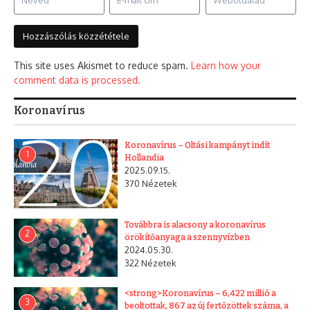
This site uses Akismet to reduce spam.
Learn how your
comment data is processed.
Koronavírus
Koronavírus – Oltási kampányt indít
1
Hollandia
2025.09.15.
370 Nézetek
Továbbra is alacsony a koronavírus
2
örökítőanyaga a szennyvízben
2024.05.30.
322 Nézetek
<strong>Koronavírus – 6,422 millió a
3
beoltottak, 867 az új fertőzöttek száma, a