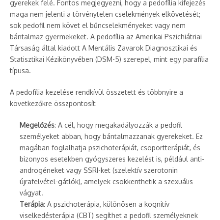
gyerekek felé. Fontos megjegyezni, hogy a pedofília kifejezés
maga nem jelenti a törvénytelen cselekmények elkövetését;
sok pedofil nem követ el bűncselekményeket vagy nem
bántalmaz gyermekeket. A pedofília az Amerikai Pszichiátriai
Társaság által kiadott A Mentális Zavarok Diagnosztikai és
Statisztikai Kézikönyvében (DSM-5) szerepel, mint egy parafília
típusa.
A pedofília kezelése rendkívül összetett és többnyire a
következőkre összpontosít:
Megelőzés
: A cél, hogy megakadályozzák a pedofil
személyeket abban, hogy bántalmazzanak gyerekeket. Ez
magában foglalhatja pszichoterápiát, csoportterápiát, és
bizonyos esetekben gyógyszeres kezelést is, például anti-
androgéneket vagy SSRI-ket (szelektív szerotonin
újrafelvétel-gátlók), amelyek csökkenthetik a szexuális
vágyat.
Terápia
: A pszichoterápia, különösen a kognitív
viselkedésterápia (CBT) segíthet a pedofil személyeknek