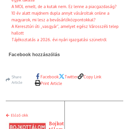
A MOL emelt, de a kutak nem. Ez lenne a piacgazdaság?
10 év alatt majdnem dupla annyit vásároltak online a
magyarok, mi lesz a bevásárlóközpontokkal?
A Keresztúri úti „vasgyár”, amelyet egész Városszéli telep
hallott
Tájékoztatás a 2026. évi nyári igazgatási szünetről
Facebook hozzászólás
Facebook
Twitter
Copy Link
Share
Article
Print Article
Elóző cikk
Bojkot