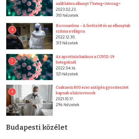
múlt héten elhunyt 7 beteg</strong>
2023.02.23.
310 Nézetek
Koronavírus – A fertőzött és az elhunytak
4
száma a világon
2022.12.30.
313 Nézetek
Az aprotinin hatásos a COVID-19
5
betegeknél
2022.04.16.
321 Nézetek
Csaknem 800 ezer antigén gyorstesztet
6
kapnak a háziorvosok
2021.10.17.
296 Nézetek
Budapesti közélet