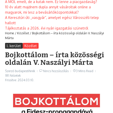
A MOL emelt, de a kutak nem. Ez lenne a piacgazdaság?
10 év alatt majdnem dupla annyit vásároltak online a
magyarok, mi lesz a bevásárlóközpontokkal?
A Keresztúri úti „vasgyár”, amelyet egész Városszéli telep
hallott
Tájékoztatás a 2026. évi nyári igazgatási szünetről
Home
/
Közélet
/
Bojkottálom – írta közösségi oldalán V. Naszályi
Márta
I. kerület
Közélet
Bojkottálom – írta közösségi
oldalán V. Naszályi Márta
Szerző
budapestihirek
Nincs hozzászólás
3 Mins Read
181 Nézetek
Frissítve: 2024.03.10.