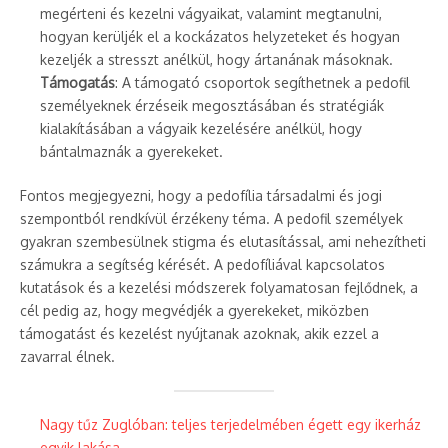
megérteni és kezelni vágyaikat, valamint megtanulni,
hogyan kerüljék el a kockázatos helyzeteket és hogyan
kezeljék a stresszt anélkül, hogy ártanának másoknak.
Támogatás
: A támogató csoportok segíthetnek a pedofil
személyeknek érzéseik megosztásában és stratégiák
kialakításában a vágyaik kezelésére anélkül, hogy
bántalmaznák a gyerekeket.
Fontos megjegyezni, hogy a pedofília társadalmi és jogi
szempontból rendkívül érzékeny téma. A pedofil személyek
gyakran szembesülnek stigma és elutasítással, ami nehezítheti
számukra a segítség kérését. A pedofíliával kapcsolatos
kutatások és a kezelési módszerek folyamatosan fejlődnek, a
cél pedig az, hogy megvédjék a gyerekeket, miközben
támogatást és kezelést nyújtanak azoknak, akik ezzel a
zavarral élnek.
Nagy tűz Zuglóban: teljes terjedelmében égett egy ikerház
egyik lakása