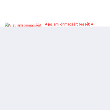
A jel, ami önmagáért beszél: A
vizuális valóság és a politikai
felelősség kérdése
Milliókat érő nemzetközi
drogszállítmányt kapcsoltak le
Kőbányán – Kínai és cseh futár került
rács mögé – videóval