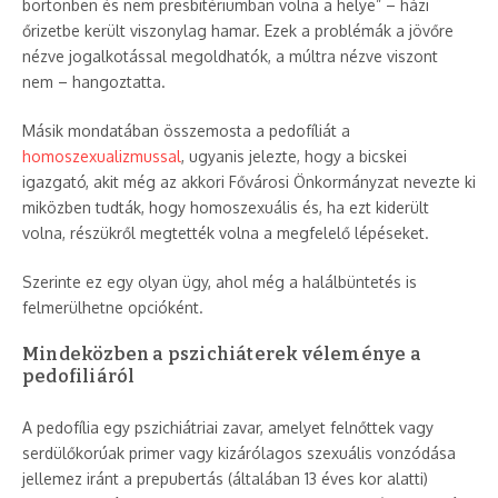
börtönben és nem presbitériumban volna a helye” – házi
őrizetbe került viszonylag hamar. Ezek a problémák a jövőre
nézve jogalkotással megoldhatók, a múltra nézve viszont
nem – hangoztatta.
Másik mondatában összemosta a pedofíliát a
homoszexualizmussal
, ugyanis jelezte, hogy a bicskei
igazgató, akit még az akkori Fővárosi Önkormányzat nevezte ki
miközben tudták, hogy homoszexuális és, ha ezt kiderült
volna, részükről megtették volna a megfelelő lépéseket.
Szerinte ez egy olyan ügy, ahol még a halálbüntetés is
felmerülhetne opcióként.
Mindeközben a pszichiáterek véleménye a
pedofiliáról
A pedofília egy pszichiátriai zavar, amelyet felnőttek vagy
serdülőkorúak primer vagy kizárólagos szexuális vonzódása
jellemez iránt a prepubertás (általában 13 éves kor alatti)