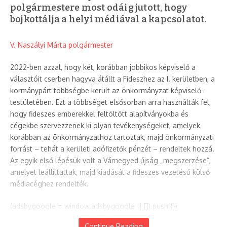
polgármestere most odáig jutott, hogy
bojkottálja a helyi médiával a kapcsolatot.
V. Naszályi Márta polgármester
2022-ben azzal, hogy két, korábban jobbikos képviselő a
választóit cserben hagyva átállt a Fideszhez az I. kerületben, a
kormánypárt többségbe került az önkormányzat képviselő-
testületében. Ezt a többséget elsősorban arra használták fel,
hogy fideszes emberekkel feltöltött alapítványokba és
cégekbe szervezzenek ki olyan tevékenységeket, amelyek
korábban az önkormányzathoz tartoztak, majd önkormányzati
forrást – tehát a kerületi adófizetők pénzét – rendeltek hozzá.
Az egyik első lépésük volt a Várnegyed újság „megszerzése”,
amelyet leállíttattak, majd kiadását a fideszes vezetésű külső
médiacéghez rendelték.
(adsbygoogle = window.adsbygoogle || []).push({});
A képviselő-testület ezt követően megszavazta az új lap
Continue Reading