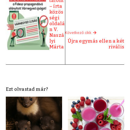
tálom
– írta
közös
ségi
oldalá
n V.
Következő cikk
Naszá
lyi
Újra egymás ellen a két
Márta
rivális
Ezt olvastad már?