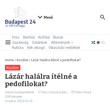
Ugrás a tartalomhoz
Menü
Budapest 24
Az MR3.hu tagja
Friss
Belföld
Külföld
Bulvár
Gazdaság
Szilánkok
Vélemények
Kultúra
Kék villogó
Választási melléklet
Home
/
Közélet
/
Lázár halálra ítélné a pedofilokat?
Közélet
Lázár halálra ítélné a
pedofilokat?
Szerző
budapestihirek
Nincs hozzászólás
3 Mins Read
208 Nézetek
Frissítve: 2024.03.10.