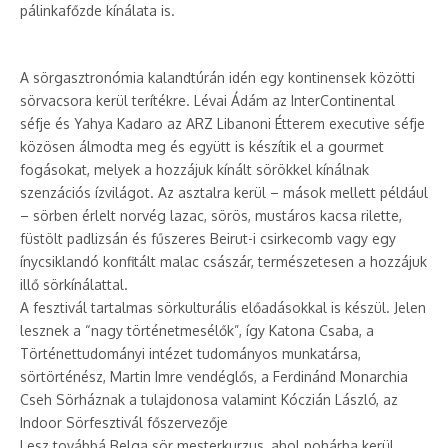
pálinkafőzde kínálata is.
A sörgasztronómia kalandtúrán idén egy kontinensek közötti
sörvacsora kerül terítékre. Lévai Ádám az InterContinental
séfje és Yahya Kadaro az ARZ Libanoni Étterem executive séfje
közösen álmodta meg és együtt is készítik el a gourmet
fogásokat, melyek a hozzájuk kínált sörökkel kínálnak
szenzációs ízvilágot. Az asztalra kerül – mások mellett például
– sörben érlelt norvég lazac, sörös, mustáros kacsa rilette,
füstölt padlizsán és fűszeres Beirut-i csirkecomb vagy egy
ínycsiklandó konfitált malac császár, természetesen a hozzájuk
illő sörkínálattal.
A fesztivál tartalmas sörkulturális előadásokkal is készül. Jelen
lesznek a “nagy történetmesélők”, így Katona Csaba, a
Történettudományi intézet tudományos munkatársa,
sörtörténész, Martin Imre vendéglős, a Ferdinánd Monarchia
Cseh Sörháznak a tulajdonosa valamint Kóczián László, az
Indoor Sörfesztivál főszervezője
Lesz továbbá Belga sör mesterkurzus, ahol pohárba kerül