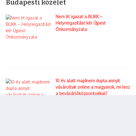
Budapesti közélet
13. Művészetek Völgye Fesztivál
14. Tihanyi Levendula Fesztivál
15. Nagykőrösi vásárnaptár
Nem írt igazat a BLIKK –
16. Velemi Gesztenyenapok
Helyreigazítást kér Újpest
Önkormányzata
17. Hortobágyi Hídivásár
18. Rúzsa Magdi koncertnaptár
19. Őrségi Tökfesztivál
20. Debreceni Virágkarnevál
Facebook
Twitter
Copy Link
Share
Article
Print Article
10 év alatt majdnem dupla annyit
vásároltak online a magyarok, mi lesz
a bevásárlóközpontokkal?
Elóző cikk
Következő cikk
Nincs
Főpol
diplo
gárm
ma,
ester:
nincs
nem