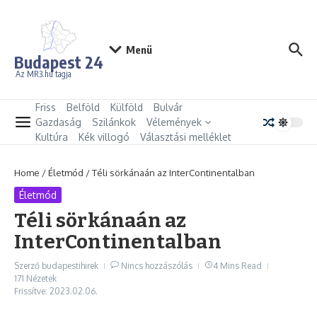
Ugrás a tartalomhoz
Menü
Budapest 24
Az MR3.hu tagja
Friss
Belföld
Külföld
Bulvár
Gazdaság
Szilánkok
Vélemények
Kultúra
Kék villogó
Választási melléklet
Home
/
Életmód
/
Téli sörkánaán az InterContinentalban
Életmód
Téli sörkánaán az
InterContinentalban
Szerző
budapestihirek
Nincs hozzászólás
4 Mins Read
171 Nézetek
Frissítve: 2023.02.06.