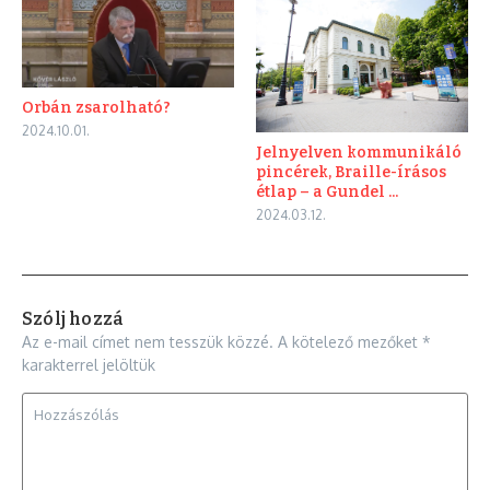
Orbán zsarolható?
2024.10.01.
Jelnyelven kommunikáló
pincérek, Braille-írásos
étlap – a Gundel ...
2024.03.12.
Szólj hozzá
Az e-mail címet nem tesszük közzé.
A kötelező mezőket
*
karakterrel jelöltük