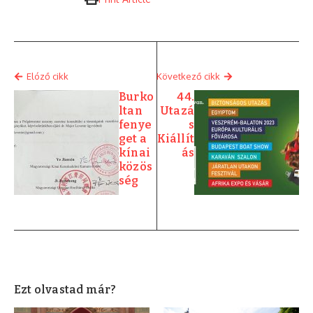
Elóző cikk
Következő cikk
Burko
44.
ltan
Utazá
fenye
s
get a
Kiállít
kínai
ás
közös
ség
Ezt olvastad már?