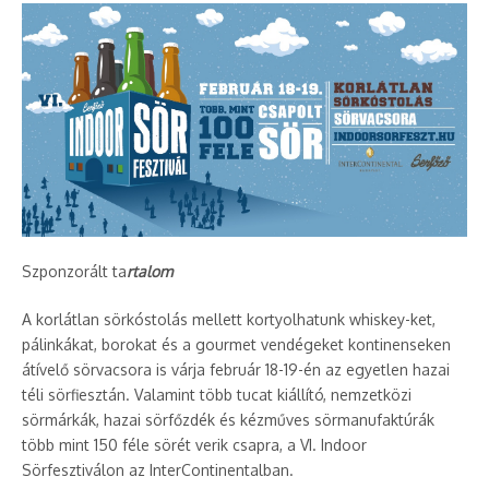
Szponzorált ta
rtalom
A korlátlan sörkóstolás mellett kortyolhatunk whiskey-ket,
pálinkákat, borokat és a gourmet vendégeket kontinenseken
átívelő sörvacsora is várja február 18-19-én az egyetlen hazai
téli sörfiesztán. Valamint több tucat kiállító, nemzetközi
sörmárkák, hazai sörfőzdék és kézműves sörmanufaktúrák
több mint 150 féle sörét verik csapra, a VI. Indoor
Sörfesztiválon az InterContinentalban.