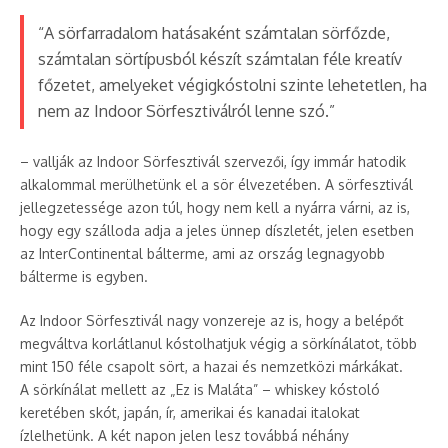
“A sörfarradalom hatásaként számtalan sörfőzde,
számtalan sörtípusból készít számtalan féle kreatív
főzetet, amelyeket végigkóstolni szinte lehetetlen, ha
nem az Indoor Sörfesztiválról lenne szó.”
– vallják az Indoor Sörfesztivál szervezői, így immár hatodik
alkalommal merülhetünk el a sör élvezetében. A sörfesztivál
jellegzetessége azon túl, hogy nem kell a nyárra várni, az is,
hogy egy szálloda adja a jeles ünnep díszletét, jelen esetben
az InterContinental bálterme, ami az ország legnagyobb
bálterme is egyben.
Az Indoor Sörfesztivál nagy vonzereje az is, hogy a belépőt
megváltva korlátlanul kóstolhatjuk végig a sörkínálatot, több
mint 150 féle csapolt sört, a hazai és nemzetközi márkákat.
A sörkínálat mellett az „Ez is Maláta” – whiskey kóstoló
keretében skót, japán, ír, amerikai és kanadai italokat
ízlelhetünk. A két napon jelen lesz továbbá néhány