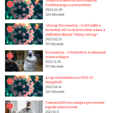
Továbbra is alacsony a koronavírus
2
örökítőanyaga a szennyvízben
2024.05.30.
326 Nézetek
<strong>Koronavírus – 6,422 millió a
3
beoltottak, 867 az új fertőzöttek száma, a
múlt héten elhunyt 7 beteg</strong>
2023.02.23.
317 Nézetek
Koronavírus – A fertőzött és az elhunytak
4
száma a világon
2022.12.30.
317 Nézetek
Az aprotinin hatásos a COVID-19
5
betegeknél
2022.04.16.
326 Nézetek
Csaknem 800 ezer antigén gyorstesztet
6
kapnak a háziorvosok
2021.10.17.