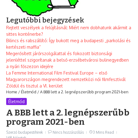
Legutóbbi bejegyzések
Rejtett veszélyek a felújításnál: Miért nem dobhatunk akármit a
sittes konténerbe?
Bilincs és rabszállító: Így bukott meg a budapesti „parkolási és
kertészeti maffia”
Megerősített járőrszolgálattal és fokozott biztonsági
jelenléttel szigorítanak a belső-erzsébetvárosi bulinegyedben
a nyári főszezon idejére
La Femme International Film Festival Europe – első
Magyarországon megrendezett nemzetközi női filmfesztivál
Zöldül és tisztul a VI. kerület
Home
/
Életmód
/
A BBB lett a 2. legnépszerűbb program 2021-ben
Életmód
A BBB lett a 2. legnépszerűbb
program 2021-ben
Szerző
budapestihirek
Nincs hozzászólás
3 Mins Read
148 Nézetek