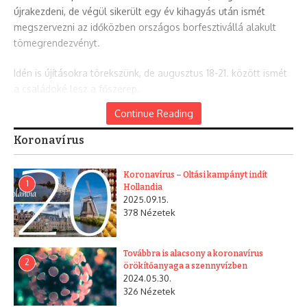
újrakezdeni, de végül sikerült egy év kihagyás után ismét
megszervezni az időközben országos borfesztivállá alakult
tömegrendezvényt.
Idén is újításokra törekszünk, de augusztus 18-21. között ismét
a családoké lesz a főszerep.
Continue Reading
Több színpadon igyekszünk minél több zenei műfajt megfogni,
és nem felejtkezünk el a gyerekekről sem a napközbeni
Koronavírus
strandolás közben. Sikeresnek érezzük az új kiállításunk, a
Megyék és a Városok Utazás Kiállítását, de idén végre
Koronavírus – Oltási kampányt indít
megvalósul két dédelgetett nagy családi fesztivál ötletünk –
1
Hollandia
az 1. Boglári Bringa Fesztivál és az 1. Boglári Horgász Fesztivál
2025.09.15.
378 Nézetek
– is a Boglári Szüreti Fesztivál betét programjaként.
Készülünk PanoptiukmArt.com szelfi
szobraival, szelfi versenyt
hirdetünk, Piszkos Freddel, Quasimodoval és Chaplinnel
Továbbra is alacsony a koronavírus
fotózkodhatnak a látogatók! Reméljük ismét sok ezer
2
örökítőanyaga a szennyvízben
látogató pihenését sikerül majd megszínesíteni a nemzeti
2024.05.30.
326 Nézetek
ünnep hetében a Balaton déli partján. – tette hozzá a fesztivál