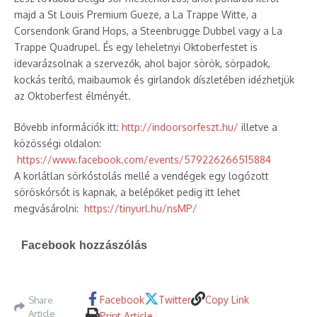
majd a St Louis Premium Gueze, a La Trappe Witte, a
Corsendonk Grand Hops, a Steenbrugge Dubbel vagy a La
Trappe Quadrupel. És egy leheletnyi Oktoberfestet is
idevarázsolnak a szervezők, ahol bajor sörök, sörpadok,
kockás terítő, maibaumok és girlandok díszletében idézhetjük
az Oktoberfest élményét.
Bővebb információk itt:
http://indoorsorfeszt.hu/
illetve a
közösségi oldalon:
https://www.facebook.com/events/579226266515884
A korlátlan sörkóstolás mellé a vendégek egy logózott
söröskórsót is kapnak, a belépőket pedig itt lehet
megvásárolni:
https://tinyurl.hu/nsMP/
Facebook hozzászólás
Facebook
Twitter
Copy Link
Share
Article
Print Article