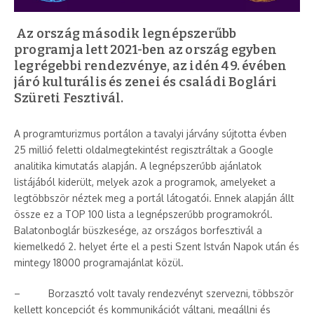
Az ország második legnépszerűbb
programja lett 2021-ben az ország egyben
legrégebbi rendezvénye, az idén 49. évében
járó kulturális és zenei és családi Boglári
Szüreti Fesztivál.
A programturizmus portálon a tavalyi járvány sújtotta évben
25 millió feletti oldalmegtekintést regisztráltak a Google
analitika kimutatás alapján. A legnépszerűbb ajánlatok
listájából kiderült, melyek azok a programok, amelyeket a
legtöbbször néztek meg a portál látogatói. Ennek alapján állt
össze ez a TOP 100 lista a legnépszerűbb programokról.
Balatonboglár büszkesége, az országos borfesztivál a
kiemelkedő 2. helyet érte el a pesti Szent István Napok után és
mintegy 18000 programajánlat közül.
– Borzasztó volt tavaly rendezvényt szervezni, többször
kellett koncepciót és kommunikációt váltani, megállni és