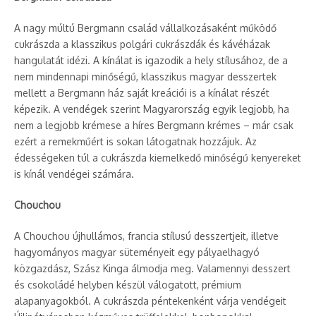
A nagy múltú Bergmann család vállalkozásaként működő
cukrászda a klasszikus polgári cukrászdák és kávéházak
hangulatát idézi. A kínálat is igazodik a hely stílusához, de a
nem mindennapi minőségű, klasszikus magyar desszertek
mellett a Bergmann ház saját kreációi is a kínálat részét
képezik. A vendégek szerint Magyarország egyik legjobb, ha
nem a legjobb krémese a híres Bergmann krémes – már csak
ezért a remekműért is sokan látogatnak hozzájuk. Az
édességeken túl a cukrászda kiemelkedő minőségű kenyereket
is kínál vendégei számára.
Chouchou
A Chouchou újhullámos, francia stílusú desszertjeit, illetve
hagyományos magyar süteményeit egy pályaelhagyó
közgazdász, Szász Kinga álmodja meg. Valamennyi desszert
és csokoládé helyben készül válogatott, prémium
alapanyagokból. A cukrászda péntekenként várja vendégeit