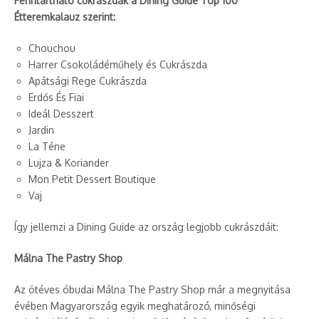
Fenntartható cukrászdák a Dining Guide Top 100
Étteremkalauz szerint:
Chouchou
Harrer Csokoládéműhely és Cukrászda
Apátsági Rege Cukrászda
Erdős És Fiai
Ideál Desszert
Jardin
La Téne
Lujza & Koriander
Mon Petit Dessert Boutique
Vaj
Így jellemzi a Dining Guide az ország legjobb cukrászdáit:
Málna The Pastry Shop
Az ötéves óbudai Málna The Pastry Shop már a megnyitása
évében Magyarország egyik meghatározó, minőségi