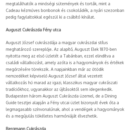
megtalálhatók a minőségi sütemények és torták, mint a
Cadeau kézműves bonbonok és csokoládék, a nyári szezonban
pedig fagylaltokkal egészül ki a csábító kínálat.
Auguszt Cukrászda Fény utca
Auguszt József cukrászdája a magyar cukrászdai stílus
meghatározó szereplője. Az alapító, Auguszt Elek 1870-ben
nyitotta meg az első üzletét a Tabánban, ezzel elindítva a
családi vállalkozást, amely azóta is a hagyományok és értékek
megőrzésére törekszik. A napjainkban már az ötödik
nemzedéket képviselő Auguszt József által vezetett
vállalkozás hű marad az igazi, klasszikus magyar cukrászati
tradíciókhoz, ugyanakkor az újításoktól sem idegenkedik.
Budapesten három Auguszt Cukrászda üzemel, de a Dining
Guide tesztjei alapján a Fény utcai üzlet bizonyult évek óta a
legmagasabb színvonalúnak, ahol a vendégek a hagyományok
és a megújulás tökéletes harmóniáját élvezhetik.
Bergmann Cukrászda