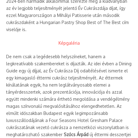
2024-ben harmadik alkalommal szerezte meg a kiadványban
az év legjobb teljesítményét jelentő Év Cukrászdája díjat, így
ezzel Magyarországon a Mihályi Patisserie után második
cukrászdaként a Hungarian Pastry Shop Best of The Best cím
viselője is.
Képgaléria
De nem csak a legédesebb helyszíneket, hanem a
legkreatívabb szakembereket is díjazták. Az idei évben a Dining
Guide egy új díjjal, az Év Cukrásza Díj odaítélésével ismerte el
egy kimagasló éttermi cukrász teljesítményét. Az éttermek
kínálatának egyik, ha nem leglátványosabb elemei a
tányérdesszertek, azok prezentációja, innovációja és azzal
együtt mindenki számára érthető megoldása a vendégélmény
magas színvonalú megvalósításához elengedhetetlen. Az
elmúlt időszakban Budapest egyik legimpozánsabb
luxusszállodájának a Four Seasons Hotel Gresham Palace
cukrászatának vezető cukrásza a nemzetközi viszonylatban is
meghatározható szakember
Szűcs Árpád
új éttermi desszertjei