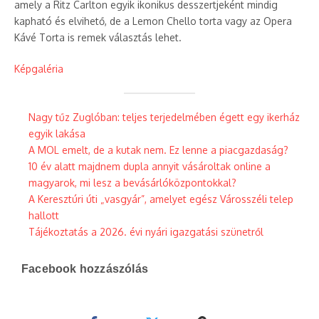
amely a Ritz Carlton egyik ikonikus desszertjeként mindig
kapható és elvihető, de a Lemon Chello torta vagy az Opera
Kávé Torta is remek választás lehet.
Képgaléria
Nagy tűz Zuglóban: teljes terjedelmében égett egy ikerház
egyik lakása
A MOL emelt, de a kutak nem. Ez lenne a piacgazdaság?
10 év alatt majdnem dupla annyit vásároltak online a
magyarok, mi lesz a bevásárlóközpontokkal?
A Keresztúri úti „vasgyár”, amelyet egész Városszéli telep
hallott
Tájékoztatás a 2026. évi nyári igazgatási szünetről
Facebook hozzászólás