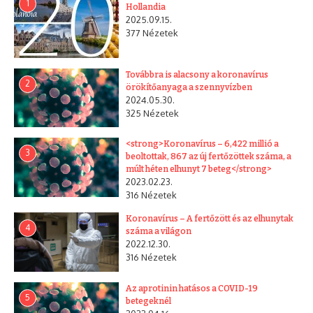
1
Hollandia
2025.09.15.
377 Nézetek
Továbbra is alacsony a koronavírus
2
örökítőanyaga a szennyvízben
2024.05.30.
325 Nézetek
<strong>Koronavírus – 6,422 millió a
3
beoltottak, 867 az új fertőzöttek száma, a
múlt héten elhunyt 7 beteg</strong>
2023.02.23.
316 Nézetek
Koronavírus – A fertőzött és az elhunytak
4
száma a világon
2022.12.30.
316 Nézetek
Az aprotinin hatásos a COVID-19
5
betegeknél