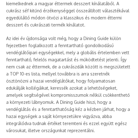
kiemelkednek a magyar éttermek desszert kínálatából. A
cukrász séf kitűnő érzékenységgel összeállított választékával
egyedülálló módon ötvözi a klasszikus és modern éttermi
desszert és cukrászati termék kínálatot.
Az idei év újdonsága volt még, hogy a Dining Guide külön
fejezetben foglalkozott a fenntartható gondolkodású
vendéglátóipari egységekkel, mely a globális értelemben vett
fenntartható, felelős magatartást és működtetést jelenti. Így
nem csak az éttermek, de a cukrászdák között is megszületett
a TOP 10-es lista, mellyel továbbra is arra szeretnék
ösztönözni a hazai vendéglátókat, hogy folyamatosan
edukálják kollégáikat, keressék azokat a lehetőségeket,
amelyek segítségével kompromisszumok nélkül csökkenthető
a környezeti lábnyomuk. A Dining Guide hiszi, hogy a
vendéglátás és a fenntarthatóság kéz a kézben járhat, hogy a
hazai egységek a saját környezetükre vigyázva, abba
integrálódva tudnak értéket teremteni és ezzel együtt egész
városukat, illetve országunkat reprezentálni.