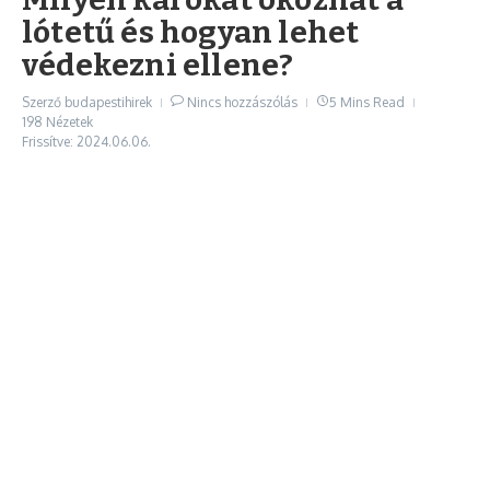
lótetű és hogyan lehet
védekezni ellene?
Szerző
budapestihirek
Nincs hozzászólás
5 Mins Read
198 Nézetek
Frissítve: 2024.06.06.