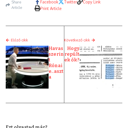
Facebook
Twitter
Copy Link
Share
Article
Print Article
Elóző cikk
Következő cikk
Havas
Hogy
szerin
repült
t
ek ők?
Rónai
e..aszt
a
Ezt olvastad már?