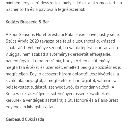
mintsem egyszerű desszertek, melyek közül a citromos tarte, a
Sacher torta és a pavlova a legnépszerűbb.
Kollázs Brasserie & Bar
A Four Seasons Hotel Gresham Palace executive pastry séfje,
Szűcs Árpád 2023 tavasza óta felel a luxushotel cukrászati
kínálatáért. Véleménye szerint, ha valaki lépést akar tartani a
világgal, nem szabad a sütemények eredetét elfelejtenie,
hanem úgy kell modernizálnia, hogy közben a sütemény
megtartsa értékét és üzenetét, emellett pedig a közízlésnek is
megfeleljen. Egy jó desszert három dologtól lesz kivételes: a
kiváló alapanyagtól, a megfelelő technológiától, valamint a
belefektetett tudástól, szenvedélytől és mondanivalótól. A
Kollázs cukrászséfjének süteményei frissen készülnek és
kerülnek a vendégek asztalára; a St. Honoré és a Paris-Brest
egyenesen kihagyhatatlan.
Gerbeaud Cukrászda