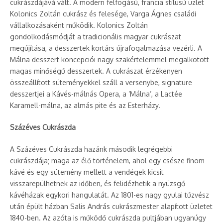
cukrászdájává vált. A modern felfogású, francia stílusú üzlet
Kolonics Zoltán cukrász és felesége, Varga Ágnes családi
vállalkozásaként működik. Kolonics Zoltán
gondolkodásmódját a tradicionális magyar cukrászat
megújítása, a desszertek kortárs újrafogalmazása vezérli. A
Málna desszert koncepciói nagy szakértelemmel megalkotott
magas minőségű desszertek. A cukrászat érzékenyen
összeállított süteményekkel száll a versenybe, signature
desszertjei a Kávés-málnás Opera, a ‘Málna’, a Lactée
Karamell-málna, az almás pite és az Esterházy.
Százéves Cukrászda
A Százéves Cukrászda hazánk második legrégebbi
cukrászdája; maga az élő történelem, ahol egy csésze finom
kávé és egy sütemény mellett a vendégek kicsit
visszarepülhetnek az időben, és felidézhetik a nyüzsgő
kávéházak egykori hangulatát. Az 1801-es nagy gyulai tűzvész
után épült házban Salis András cukrászmester alapított üzletet
1840-ben. Az azóta is működő cukrászda pultjában ugyanúgy