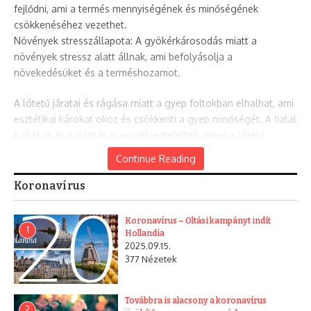
fejlődni, ami a termés mennyiségének és minőségének
csökkenéséhez vezethet.
Növények stresszállapota: A gyökérkárosodás miatt a
növények stressz alatt állnak, ami befolyásolja a
növekedésüket és a terméshozamot.
A lótetű járatai és rágása miatt a gyep foltokban elhalhat, ami
esztétikai károkat okoz és csökkenti a gyep minőségét. A fiatal
hajtások és palánták is veszélyeztetettek, mivel a lótetű
ezeknek a növényi részeknek a gyökereit is megrágja.
Continue Reading
Koronavírus
Különösen érintett növények. A lótetű különösen kedveli a
következő növények gyökereit:
Koronavírus – Oltási kampányt indít
1
Hollandia
Zöldségek: paradicsom, paprika, saláta, káposztafélék, répa,
2025.09.15.
377 Nézetek
burgonya
Virágok: dísznövények, évelők
Gyümölcsfák: fiatal fák gyökerei
Továbbra is alacsony a koronavírus
Gabonafélék: búza, kukorica
2