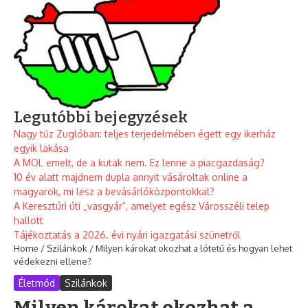
Legutóbbi bejegyzések
Nagy tűz Zuglóban: teljes terjedelmében égett egy ikerház
egyik lakása
A MOL emelt, de a kutak nem. Ez lenne a piacgazdaság?
10 év alatt majdnem dupla annyit vásároltak online a
magyarok, mi lesz a bevásárlóközpontokkal?
A Keresztúri úti „vasgyár”, amelyet egész Városszéli telep
hallott
Tájékoztatás a 2026. évi nyári igazgatási szünetről
Home
/
Szilánkok
/
Milyen károkat okozhat a lótetű és hogyan lehet
védekezni ellene?
Életmód
Szilánkok
Milyen károkat okozhat a