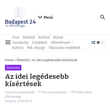
Ugrás a tartalomhoz
Menü
Budapest 24
Az MR3.hu tagja
Friss
Belföld
Külföld
Bulvár
Gazdaság
Szilánkok
Vélemények
Kultúra
Kék villogó
Választási melléklet
Home
/
Életmód
/
Az idei legédesebb kísértések
Életmód
Az idei legédesebb
kísértések
Szerző
budapestihirek
Nincs hozzászólás
10 Mins Read
218 Nézetek
Frissítve: 2024.06.12.