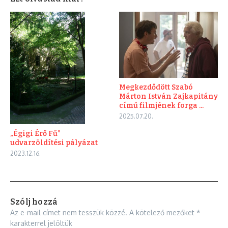
Megkezdődött Szabó
Márton István Zajkapitány
című filmjének forga ...
2025.07.20.
„Égigi Érő Fű”
udvarzöldítési pályázat
2023.12.16.
Szólj hozzá
Az e-mail címet nem tesszük közzé.
A kötelező mezőket
*
karakterrel jelöltük