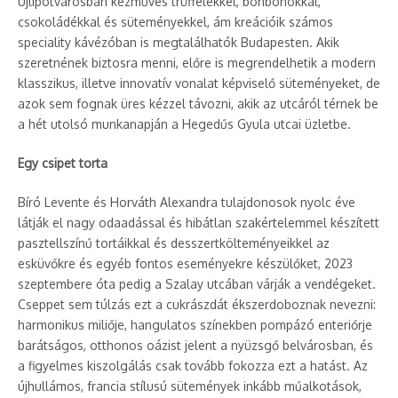
Újlipótvárosban kézműves trüffelekkel, bonbonokkal,
csokoládékkal és süteményekkel, ám kreációik számos
speciality kávézóban is megtalálhatók Budapesten. Akik
szeretnének biztosra menni, előre is megrendelhetik a modern
klasszikus, illetve innovatív vonalat képviselő süteményeket, de
azok sem fognak üres kézzel távozni, akik az utcáról térnek be
a hét utolsó munkanapján a Hegedűs Gyula utcai üzletbe.
Egy csipet torta
Bíró Levente és Horváth Alexandra tulajdonosok nyolc éve
látják el nagy odaadással és hibátlan szakértelemmel készített
pasztellszínű tortáikkal és desszertkölteményeikkel az
esküvőkre és egyéb fontos eseményekre készülőket, 2023
szeptembere óta pedig a Szalay utcában várják a vendégeket.
Cseppet sem túlzás ezt a cukrászdát ékszerdoboznak nevezni:
harmonikus miliője, hangulatos színekben pompázó enteriőrje
barátságos, otthonos oázist jelent a nyüzsgő belvárosban, és
a figyelmes kiszolgálás csak tovább fokozza ezt a hatást. Az
újhullámos, francia stílusú sütemények inkább műalkotások,