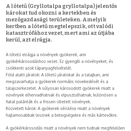
A lótetű (Gryllotalpa gryllotalpa) jelentős
károkat tud okozni a kertekben és
mezőgazdasági területeken. Amelyik
kertben a lótetű megtelepszik, ott valódi
katasztrófához vezet, mert ami az útjába
kerül, azt elrágja.
A lótetű elrágja a növények gyökereit, ami
gyökérkárosodáshoz vezet. Ez gyengíti a növényeket, és
csökkenti azok tápanyagfelvételét.
Föld alatti járatok: A lótetű járatokat ás a talajban, ami
megzavarhatja a gyökerek normális növekedését és a
talajszerkezetet. A súlyosan károsodott gyökerek miatt a
növények elhervadhatnak és elpusztulhatnak, különösen a
fiatal palánták és a frissen ültetett növények.
Közvetett károk: A gyökerek sérülése miatt a növények
hajlamosabbak lesznek a betegségekre és más kártevőkre.
A gyökérkárosodás miatt a növények nem tudnak megfelelően