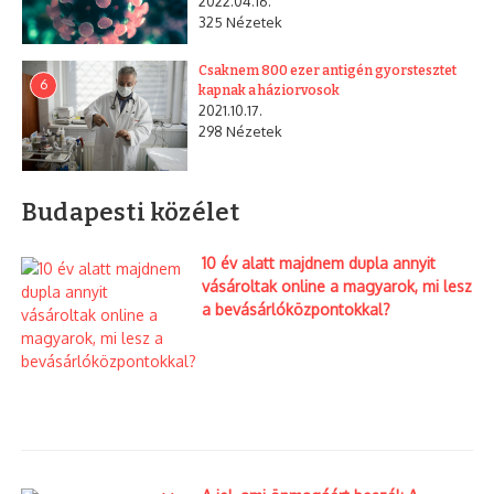
2022.04.16.
325 Nézetek
Csaknem 800 ezer antigén gyorstesztet
6
kapnak a háziorvosok
2021.10.17.
298 Nézetek
Budapesti közélet
10 év alatt majdnem dupla annyit
vásároltak online a magyarok, mi lesz
a bevásárlóközpontokkal?