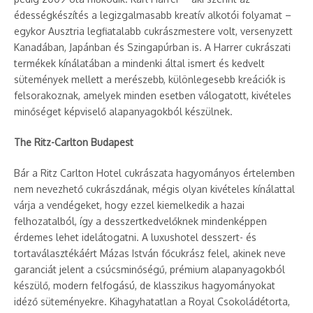
édességkészítés a legizgalmasabb kreatív alkotói folyamat –
egykor Ausztria legfiatalabb cukrászmestere volt, versenyzett
Kanadában, Japánban és Szingapúrban is. A Harrer cukrászati
termékek kínálatában a mindenki által ismert és kedvelt
sütemények mellett a merészebb, különlegesebb kreációk is
felsorakoznak, amelyek minden esetben válogatott, kivételes
minőséget képviselő alapanyagokból készülnek.
The Ritz-Carlton Budapest
Bár a Ritz Carlton Hotel cukrászata hagyományos értelemben
nem nevezhető cukrászdának, mégis olyan kivételes kínálattal
várja a vendégeket, hogy ezzel kiemelkedik a hazai
felhozatalból, így a desszertkedvelőknek mindenképpen
érdemes lehet idelátogatni. A luxushotel desszert- és
tortaválasztékáért Mázas István főcukrász felel, akinek neve
garanciát jelent a csúcsminőségű, prémium alapanyagokból
készülő, modern felfogású, de klasszikus hagyományokat
idéző süteményekre. Kihagyhatatlan a Royal Csokoládétorta,