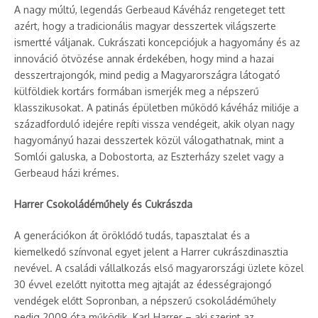
A nagy múltú, legendás Gerbeaud Kávéház rengeteget tett
azért, hogy a tradicionális magyar desszertek világszerte
ismertté váljanak. Cukrászati koncepciójuk a hagyomány és az
innováció ötvözése annak érdekében, hogy mind a hazai
desszertrajongók, mind pedig a Magyarországra látogató
külföldiek kortárs formában ismerjék meg a népszerű
klasszikusokat. A patinás épületben működő kávéház miliője a
századforduló idejére repíti vissza vendégeit, akik olyan nagy
hagyományú hazai desszertek közül válogathatnak, mint a
Somlói galuska, a Dobostorta, az Eszterházy szelet vagy a
Gerbeaud házi krémes.
Harrer Csokoládéműhely és Cukrászda
A generációkon át öröklődő tudás, tapasztalat és a
kiemelkedő színvonal egyet jelent a Harrer cukrászdinasztia
nevével. A családi vállalkozás első magyarországi üzlete közel
30 évvel ezelőtt nyitotta meg ajtaját az édességrajongó
vendégek előtt Sopronban, a népszerű csokoládéműhely
pedig 2009 óta működik. Karl Harrer – aki szerint az