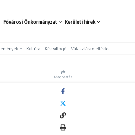
t
Fővárosi Önkormányzat
Kerületi hírek
lemények
Kultúra
Kék villogó
Választási melléklet
Megosztás