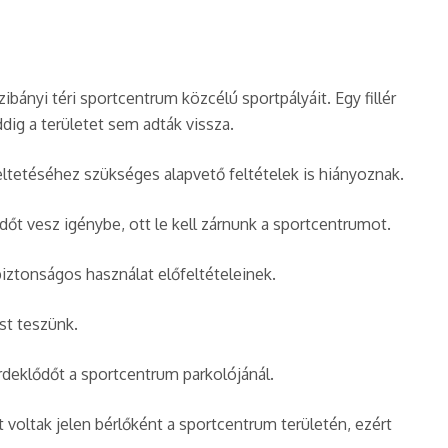
bányi téri sportcentrum közcélú sportpályáit. Egy fillér
eddig a területet sem adták vissza.
ltetéséhez szükséges alapvető feltételek is hiányoznak.
időt vesz igénybe, ott le kell zárnunk a sportcentrumot.
iztonságos használat előfeltételeinek.
ést teszünk.
rdeklődőt a sportcentrum parkolójánál.
t voltak jelen bérlőként a sportcentrum területén, ezért