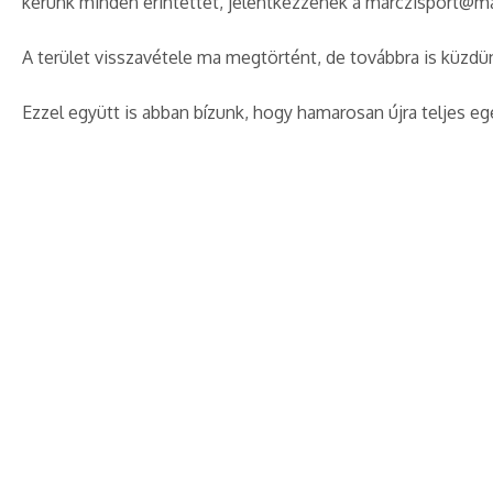
kérünk minden érintettet, jelentkezzenek a marczisport@m
A terület visszavétele ma megtörtént, de továbbra is küzdünk
Ezzel együtt is abban bízunk, hogy hamarosan újra teljes eg