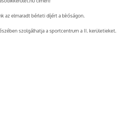
asodikkerulet.hu címen!
 az elmaradt bérleti díjért a bíróságon.
észében szolgálhatja a sportcentrum a II. kerületieket.