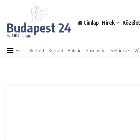
Ugrás a tartalomhoz
Címlap
Hírek
Közéle
Budapest 24
Az MR3.hu tagja
Friss
Belföld
Külföld
Bulvár
Gazdaság
Szilánkok
Vé