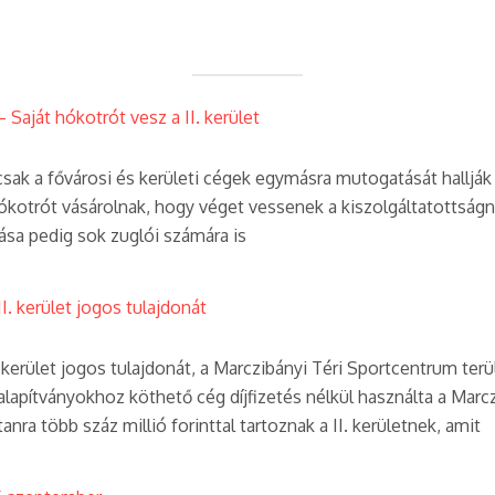
Saját hókotrót vesz a II. kerület
csak a fővárosi és kerületi cégek egymásra mutogatását hallják 
 hókotrót vásárolnak, hogy véget vessenek a kiszolgáltatottság
lása pedig sok zuglói számára is
I. kerület jogos tulajdonát
. kerület jogos tulajdonát, a Marczibányi Téri Sportcentrum t
alapítványokhoz köthető cég díjfizetés nélkül használta a Marczi
tanra több száz millió forinttal tartoznak a II. kerületnek, amit