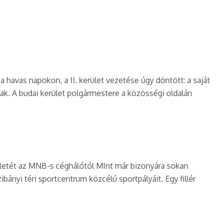
a havas napokon, a II. kerület vezetése úgy döntött: a saját
nak. A budai kerület polgármestere a közösségi oldalán
erületét az MNB-s céghálótól MInt már bizonyára sokan
bányi téri sportcentrum közcélú sportpályáit. Egy fillér