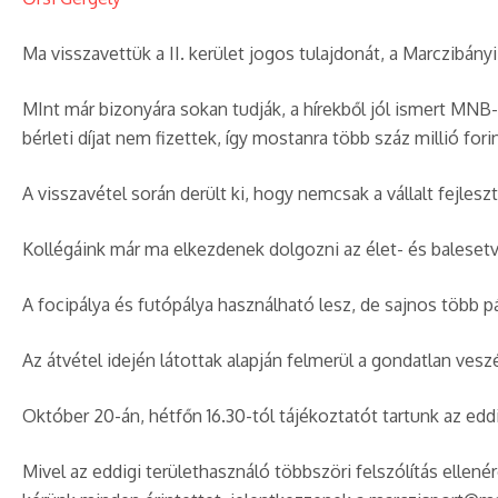
Ma visszavettük a II. kerület jogos tulajdonát, a Marczibán
MInt már bizonyára sokan tudják, a hírekből jól ismert MNB-a
bérleti díjat nem fizettek, így mostanra több száz millió fori
A visszavétel során derült ki, hogy nemcsak a vállalt fejl
Kollégáink már ma elkezdenek dolgozni az élet- és balesetves
A focipálya és futópálya használható lesz, de sajnos több 
Az átvétel idején látottak alapján felmerül a gondatlan vesz
Október 20-án, hétfőn 16.30-tól tájékoztatót tartunk az ed
Mivel az eddigi területhasználó többszöri felszólítás ellenér