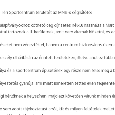
yi Téri Sportcentrum területét az MNB-s céghálótól
lapítványokhoz köthető cég díjfizetés nélkül használta a Marczi
nttal tartoznak a II. kerületnek, amit nem akarnak kifizetni, és 
esztéseket nem végezték el, hanem a centrum biztonságos üzeme
zély elhárításán az érintett területeken, illetve ahol ez több 
pálya és a sportcentrum épületének egy része nem felel meg a b
élyeztetés gyanúja, ami miatt ismeretlen tettes ellen feljelent
digi bérlőknek a helyszínen, majd ezt követően várunk minden é
e sem adott tájékoztatást arról, kik és milyen feltételek mellet