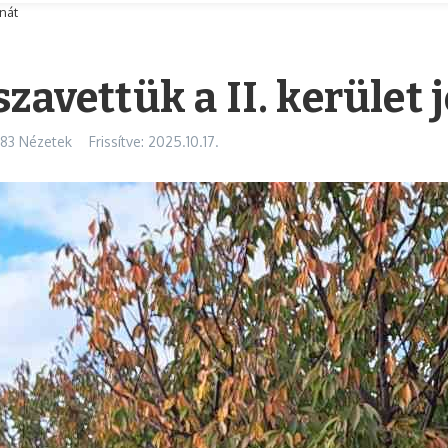
onát
zavettük a II. kerület 
183 Nézetek
Frissítve: 2025.10.17.