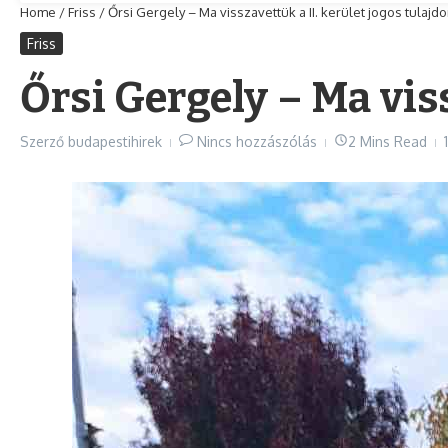
Home
/
Friss
/
Őrsi Gergely – Ma visszavettük a II. kerület jogos tulajd
Friss
Őrsi Gergely – Ma viss
Szerző
budapestihirek
Nincs hozzászólás
2 Mins Read