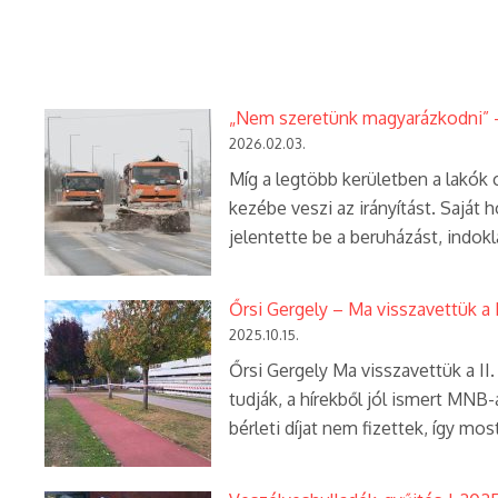
„Nem szeretünk magyarázkodni” – 
2026.02.03.
Míg a legtöbb kerületben a lakók 
kezébe veszi az irányítást. Saját
jelentette be a beruházást, indok
Őrsi Gergely – Ma visszavettük a I
2025.10.15.
Őrsi Gergely Ma visszavettük a II
tudják, a hírekből jól ismert MNB-
bérleti díjat nem fizettek, így mos