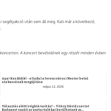
segélyakció után sem áll meg. Kati már a következő,
.
 koncerten. A koncert bevételének egy részét minden évben
Apa! Kezdődik! - elindul a ferencvárosi Mester belső
szakaszának megújítása
május 13, 2026
Választás előtti végkiárusítás? – Vitézy Dávid szerint
Budapest vasúti aranytartalékai kerülhetnek m...