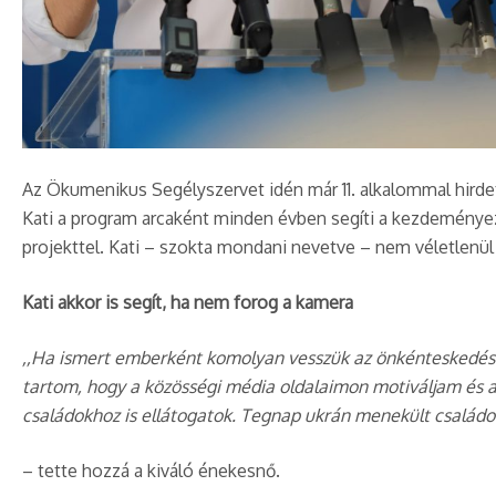
Az Ökumenikus Segélyszervet idén már 11. alkalommal hirde
Kati a program arcaként minden évben segíti a kezdeményezé
projekttel. Kati – szokta mondani nevetve – nem véletlenül
Kati akkor is segít, ha nem forog a kamera
,,Ha ismert emberként komolyan vesszük az önkénteskedést
tartom, hogy a közösségi média oldalaimon motiváljam és a
családokhoz is ellátogatok. Tegnap ukrán menekült családok
– tette hozzá a kiváló énekesnő.