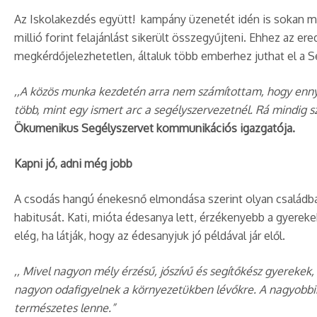
Az Iskolakezdés együtt! kampány üzenetét idén is sokan m
millió forint felajánlást sikerült összegyűjteni. Ehhez az
megkérdőjelezhetetlen, általuk több emberhez juthat el a 
,,A közös munka kezdetén arra nem számítottam, hogy ennyi
több, mint egy ismert arc a segélyszervezetnél. Rá mindig s
Ökumenikus Segélyszervet kommunikációs igazgatója.
Kapni jó, adni még jobb
A csodás hangú énekesnő elmondása szerint olyan családban n
habitusát. Kati, mióta édesanya lett, érzékenyebb a gyereke
elég, ha látják, hogy az édesanyjuk jó példával jár elől.
,, Mivel nagyon mély érzésű, jószívű és segítőkész gyerekek, 
nagyon odafigyelnek a környezetükben lévőkre. A nagyobbik 
természetes lenne.”