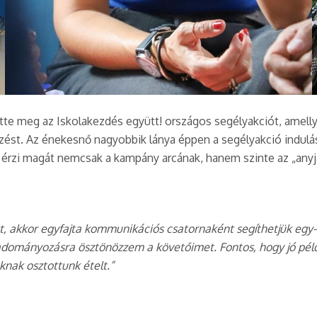
tte meg az Iskolakezdés együtt! országos segélyakciót, amell
st. Az énekesnő nagyobbik lánya éppen a segélyakció indulásako
 érzi magát nemcsak a kampány arcának, hanem szinte az „anyjá
, akkor egyfajta kommunikációs csatornaként segíthetjük egy
dományozásra ösztönözzem a követőimet. Fontos, hogy jó példá
nak osztottunk ételt.”