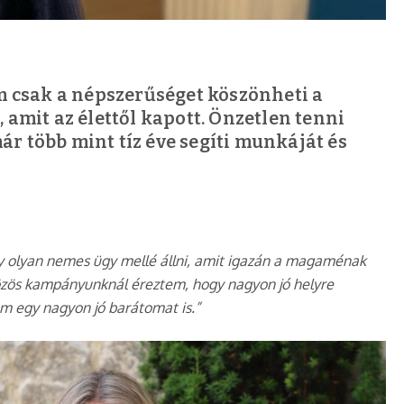
em csak a népszerűséget köszönheti a
 amit az élettől kapott. Önzetlen tenni
r több mint tíz éve segíti munkáját és
gy olyan nemes ügy mellé állni, amit igazán a magaménak
közös kampányunknál éreztem, hogy nagyon jó helyre
m egy nagyon jó barátomat is.”