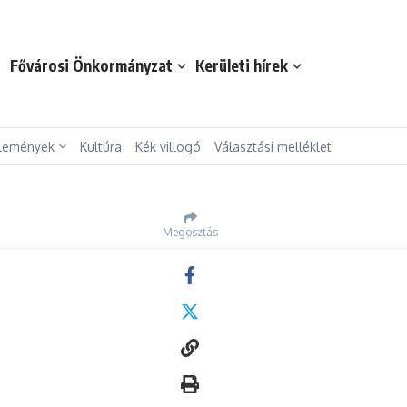
t
Fővárosi Önkormányzat
Kerületi hírek
lemények
Kultúra
Kék villogó
Választási melléklet
Megosztás