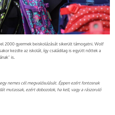
yel 2000 gyermek beiskolázását sikerült támogatni. Wolf
r kezdte az iskolát, így családilag is együtt nőttek a
nak” is.
-egy nemes cél megvalósulását. Éppen ezért fontosnak
t mutassak, ezért dobozolok, ha kell, vagy a rászoruló