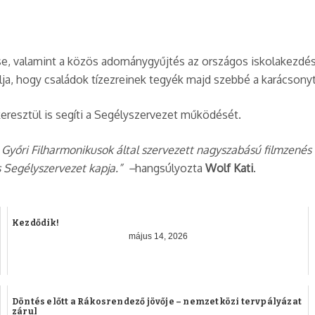
 valamint a közös adománygyűjtés az országos iskolakezdési 
ja, hogy családok tízezreinek tegyék majd szebbé a karácsonyt
resztül is segíti a Segélyszervezet működését.
yőri Filharmonikusok által szervezett nagyszabású filmzenés
s Segélyszervezet kapja.” –
hangsúlyozta
Wolf Kati
.
Kezdődik!
május 14, 2026
Döntés előtt a Rákosrendező jövője – nemzetközi tervpályázat
zárul