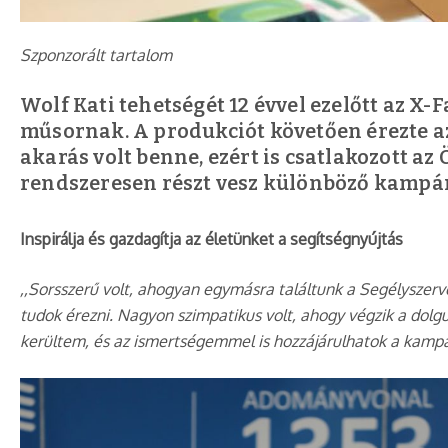
Szponzorált tartalom
Wolf Kati tehetségét 12 évvel ezelőtt az X
műsornak. A produkciót követően érezte azt
akarás volt benne, ezért is csatlakozott a
rendszeresen részt vesz különböző kampá
Inspirálja és gazdagítja az életünket a segítségnyújtás
,,Sorsszerű volt, ahogyan egymásra találtunk a Segélyszer
tudok érezni. Nagyon szimpatikus volt, ahogy végzik a dol
kerültem, és az ismertségemmel is hozzájárulhatok a kamp