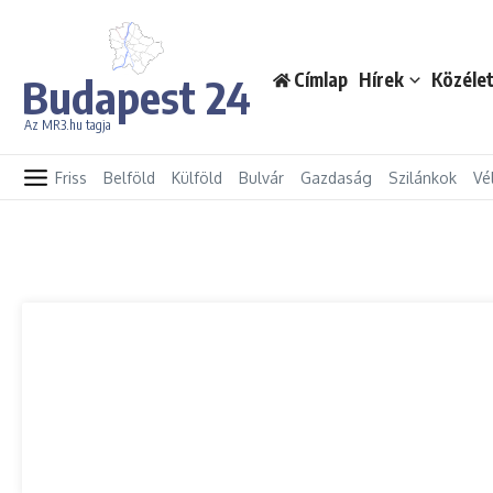
Ugrás a tartalomhoz
Címlap
Hírek
Közéle
Budapest 24
Az MR3.hu tagja
Friss
Belföld
Külföld
Bulvár
Gazdaság
Szilánkok
Vé