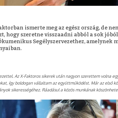
-Faktorban ismerte meg az egész ország, de n
, hogy szeretne visszaadni abból a sok jóból,
z Ökumenikus Segélyszervezethez, amelynek má
nyaiban.
vezettel. Az X-Faktoros sikerek után nagyon szerettem volna e
gukat, így boldogan vállaltam az együttműködést. Már az első 
ányok sikerességéhez. Ráadásul a közös munkának köszönhete