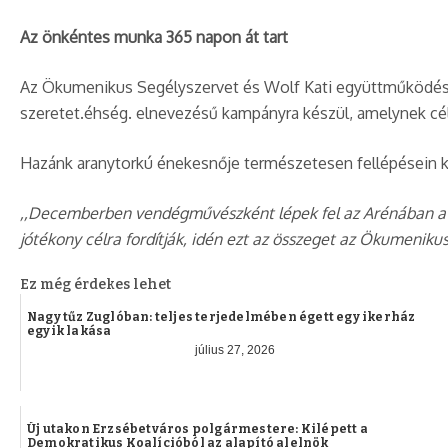
Az önkéntes munka 365 napon át tart
Az Ökumenikus Segélyszervet és Wolf Kati együttműködése,
szeretet.éhség. elnevezésű kampányra készül, amelynek cél
Hazánk aranytorkú énekesnője természetesen fellépésein ke
,,Decemberben vendégművészként lépek fel az Arénában a G
jótékony célra fordítják, idén ezt az összeget az Ökumeniku
Ez még érdekes lehet
Nagy tűz Zuglóban: teljes terjedelmében égett egy ikerház
egyik lakása
július 27, 2026
Új utakon Erzsébetváros polgármestere: Kilépett a
Demokratikus Koalícióból az alapító alelnök