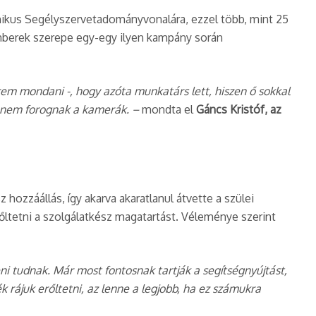
nikus Segélyszervetadományvonalára, ezzel több, mint 25
 emberek szerepe egy-egy ilyen kampány során
m mondani -, hogy azóta munkatárs lett, hiszen ő sokkal
or nem forognak a kamerák. –
mondta el
Gáncs Kristóf, az
hozzáállás, így akarva akaratlanul átvette a szülei
rőltetni a szolgálatkész magatartást. Véleménye szerint
teni tudnak. Már most fontosnak tartják a segítségnyújtást,
rájuk erőltetni, az lenne a legjobb, ha ez számukra