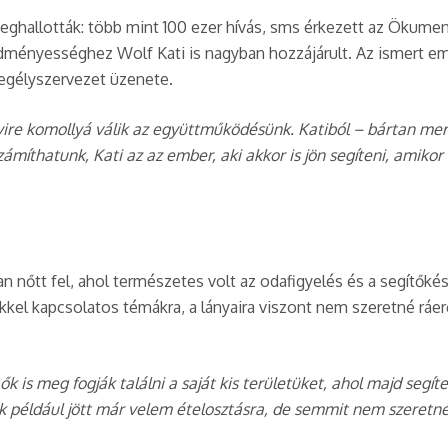
eghallották: több mint 100 ezer hívás, sms érkezett az Ökume
 eredményességhez Wolf Kati is nagyban hozzájárult. Az ismert
Segélyszervezet üzenete.
re komollyá válik az együttműködésünk. Katiból – bártan mere
zámíthatunk, Kati az az ember, aki akkor is jön segíteni, amik
őtt fel, ahol természetes volt az odafigyelés és a segítőkész 
kkel kapcsolatos témákra, a lányaira viszont nem szeretné ráe
ők is meg fogják találni a saját kis területüket, ahol majd segí
például jött már velem ételosztásra, de semmit nem szeretnék 