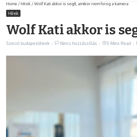
Home
/
Hírek
/
Wolf Kati akkor is segít, amikor nem forog a kamera
Hírek
Wolf Kati akkor is se
Szerző
budapestihirek
Nincs hozzászólás
5 Mins Read